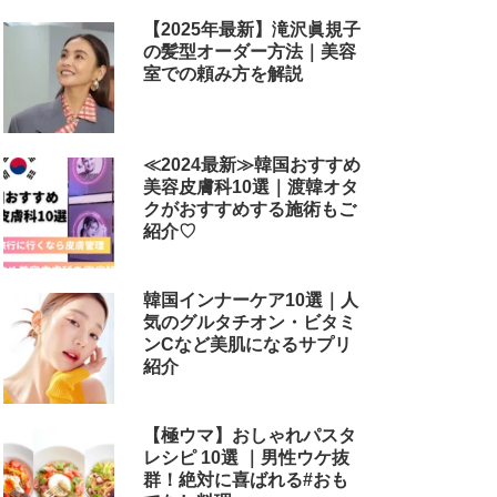
【2025年最新】滝沢眞規子
の髪型オーダー方法｜美容
室での頼み方を解説
≪2024最新≫韓国おすすめ
美容皮膚科10選｜渡韓オタ
クがおすすめする施術もご
紹介♡
韓国インナーケア10選｜人
気のグルタチオン・ビタミ
ンCなど美肌になるサプリ
紹介
【極ウマ】おしゃれパスタ
レシピ 10選 ｜男性ウケ抜
群！絶対に喜ばれる#おも