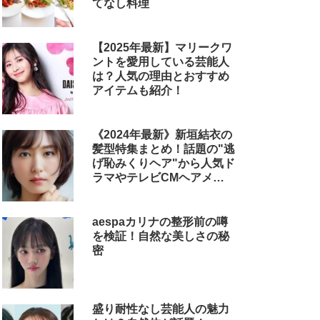
てなし料理
【2025年最新】マリークワ
ントを愛用している芸能人
は？人気の理由とおすすめ
アイテムも紹介！
《2024年最新》新垣結衣の
髪型特集まとめ！話題の"逃
げ恥みくりヘア"から人気ド
ラマやテレビCMヘアメイ
クまで
aespaカリナの整形前の噂
を検証！自然な美しさの秘
密
盛り耐性なし芸能人の魅力