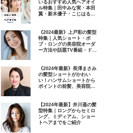
いるおすすめ人気ヘアオイ
ル特集｜田中みな実・本田
翼・新木優子・こじはる・
めるる・西野七瀬らが毎日
使用しているヘアケアアイ
テムまとめ
《2024最新》上戸彩の髪型
特集｜人気ショート・ボ
ブ・ロングの美容院オーダ
ー方法や話題TV番組・ドラ
マ・映画のヘアアレンジも
解説
《2024年最新》長澤まさみ
の髪型ショートがかわい
い！ハンサムショートから
ポイントの前髪、美容院で
のオーダー方法まで
【2024年最新】井川遥の髪
型特集｜ロングからセミロ
ング、ミディアム、ショー
トヘアまでをご紹介