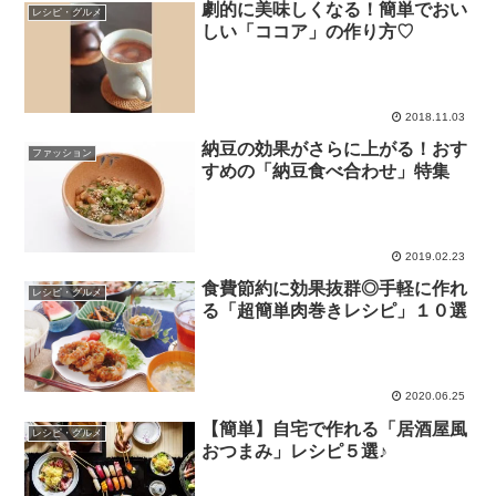
劇的に美味しくなる！簡単でおい
レシピ・グルメ
しい「ココア」の作り方♡
2018.11.03
納豆の効果がさらに上がる！おす
ファッション
すめの「納豆食べ合わせ」特集
2019.02.23
食費節約に効果抜群◎手軽に作れ
レシピ・グルメ
る「超簡単肉巻きレシピ」１０選
2020.06.25
【簡単】自宅で作れる「居酒屋風
レシピ・グルメ
おつまみ」レシピ５選♪