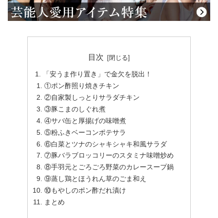
目次
「安うま作り置き」で金欠を脱出！
①ポン酢照り焼きチキン
②自家製しっとりサラダチキン
③豚こまのしぐれ煮
④サバ缶と厚揚げの味噌煮
⑤粉ふきベーコンポテサラ
⑥白菜とツナのシャキシャキ和風サラダ
⑦豚バラブロッコリーのスタミナ味噌炒め
⑧手羽元とごろごろ野菜のカレースープ鍋
⑨蒸し鶏とほうれん草のごま和え
⑩もやしのポン酢だれ漬け
まとめ