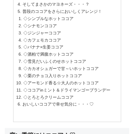
そしてまさかのマヨネーズ・・・？
普段のココアをさらにおいしくアレンジ！
◇シンプルなホットココア
◇シナモンココア
◇ジンジャーココア
◇カフェモカココア
◇バナナ×生姜ココア
◇酒粕で満腹ホットココア
◇雪見だいふくのせホットココア
◇カカオシュガーで甘～いホットココア
◇栗のチョコ入りホットココア
◇アーモンド香る☆大人のホットココア
◇ココアinミント＆ドライマンゴーブランデー
◇とろとろクリームココア
おいしいココアで幸せ気分に・・・♡