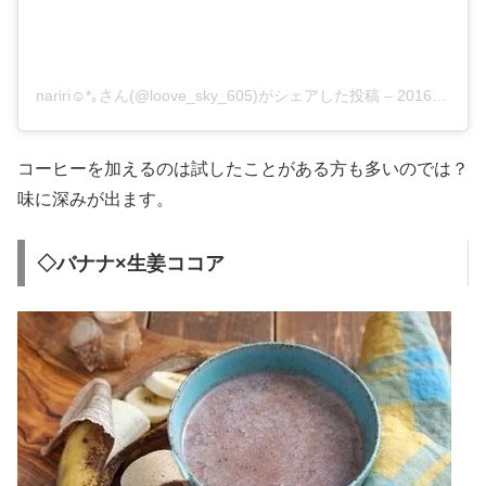
nariri☺︎︎*｡さん(@loove_sky_605)がシェアした投稿
–
2016年11月月23日午前5時26分PST
コーヒーを加えるのは試したことがある方も多いのでは？
味に深みが出ます。
◇バナナ×生姜ココア