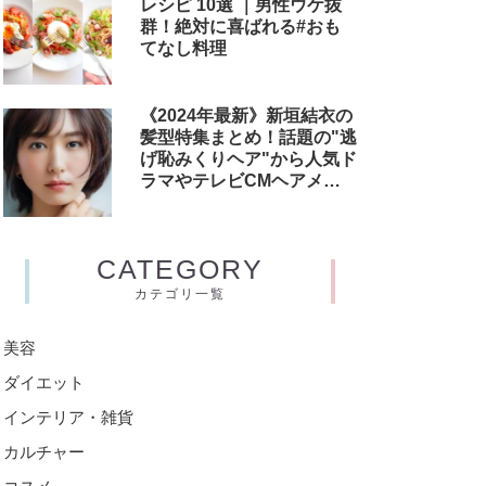
レシピ 10選 ｜男性ウケ抜
群！絶対に喜ばれる#おも
てなし料理
《2024年最新》新垣結衣の
髪型特集まとめ！話題の"逃
げ恥みくりヘア"から人気ド
ラマやテレビCMヘアメイ
クまで
CATEGORY
カテゴリ一覧
美容
ダイエット
インテリア・雑貨
カルチャー