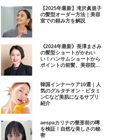
【2025年最新】滝沢眞規子
の髪型オーダー方法｜美容
室での頼み方を解説
《2024年最新》長澤まさみ
の髪型ショートがかわい
い！ハンサムショートから
ポイントの前髪、美容院で
のオーダー方法まで
韓国インナーケア10選｜人
気のグルタチオン・ビタミ
ンCなど美肌になるサプリ
紹介
aespaカリナの整形前の噂
を検証！自然な美しさの秘
密