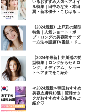
いるおすすめ人気ヘアオイ
ル特集｜田中みな実・本田
翼・新木優子・こじはる・
めるる・西野七瀬らが毎日
使用しているヘアケアアイ
テムまとめ
《2024最新》上戸彩の髪型
特集｜人気ショート・ボ
ブ・ロングの美容院オーダ
ー方法や話題TV番組・ドラ
マ・映画のヘアアレンジも
解説
【2024年最新】井川遥の髪
型特集｜ロングからセミロ
ング、ミディアム、ショー
トヘアまでをご紹介
≪2024最新≫韓国おすすめ
美容皮膚科10選｜渡韓オタ
クがおすすめする施術もご
紹介♡