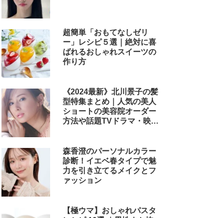
超簡単「おもてなしゼリ
ー」レシピ５選｜絶対に喜
ばれるおしゃれスイーツの
作り方
《2024最新》北川景子の髪
型特集まとめ｜人気の美人
ショートの美容院オーダー
方法や話題TVドラマ・映画
のヘアアレンジも解説
森香澄のパーソナルカラー
診断！イエベ春タイプで魅
力を引き立てるメイクとフ
ァッション
【極ウマ】おしゃれパスタ