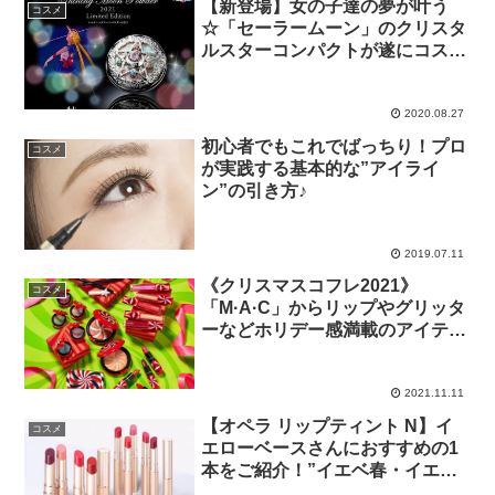
【新登場】女の子達の夢が叶う
コスメ
☆「セーラームーン」のクリスタ
ルスターコンパクトが遂にコスメ
として登場♡
2020.08.27
初心者でもこれでばっちり！プロ
コスメ
が実践する基本的な”アイライ
ン”の引き方♪
2019.07.11
《クリスマスコフレ2021》
コスメ
「M·A·C」からリップやグリッタ
ーなどホリデー感満載のアイテム
が登場
2021.11.11
【オペラ リップティント N】イ
コスメ
エローベースさんにおすすめの1
本をご紹介！”イエベ春・イエベ
秋”パーソナルカラー別にチェッ