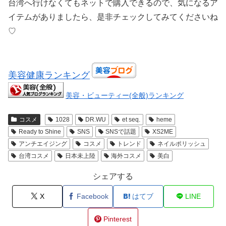
台湾へ行けなくてもネットで購入できるので、気になるア
イテムがありましたら、是非チェックしてみてくださいね
♡
美容健康ランキング
美容・ビューティー(全般)ランキング
コスメ
1028
DR.WU
et seq.
heme
Ready to Shine
SNS
SNSで話題
XS2ME
アンチエイジング
コスメ
トレンド
ネイルポリッシュ
台湾コスメ
日本未上陸
海外コスメ
美白
シェアする
X
Facebook
はてブ
LINE
Pinterest