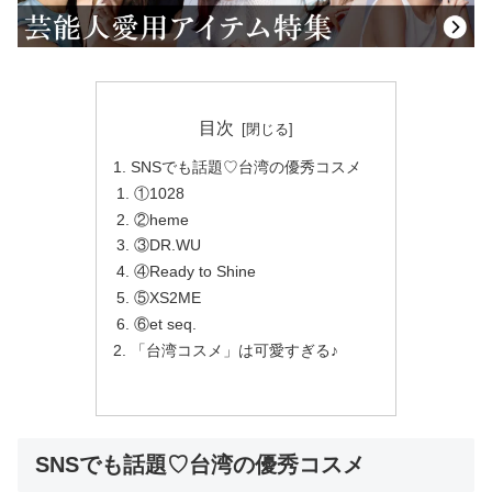
目次
SNSでも話題♡台湾の優秀コスメ
①1028
②heme
③DR.WU
④Ready to Shine
⑤XS2ME
⑥et seq.
「台湾コスメ」は可愛すぎる♪
SNSでも話題♡台湾の優秀コスメ