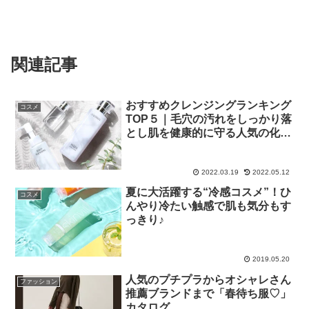
関連記事
おすすめクレンジングランキング
コスメ
TOP５｜毛穴の汚れをしっかり落
とし肌を健康的に守る人気の化粧
落としとは？
2022.03.19
2022.05.12
夏に大活躍する“冷感コスメ”！ひ
コスメ
んやり冷たい触感で肌も気分もす
っきり♪
2019.05.20
人気のプチプラからオシャレさん
ファッション
推薦ブランドまで「春待ち服♡」
カタログ