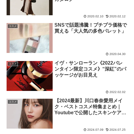
2020.02.10
2020.02.12
SNSで話題沸騰！プチプラ価格で
コスメ
買える「大人気の多色パレット」
2020.04.30
イヴ・サンローラン《2022バレ
コスメ
ンタイン限定コスメ》“深紅”のパ
ッケージがお目見え
2022.02.02
【2024最新】川口春奈愛用メイ
コスメ
ク・ベストコスメ特集まとめ｜
Youtubeで公開したスキンケアコ
スメ化粧品やメイク方法を解説
2024.07.09
2024.07.25