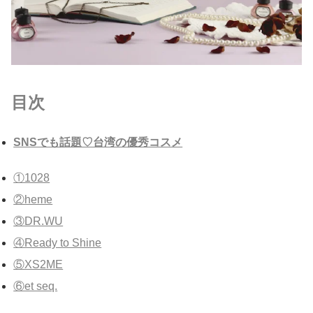
目次
SNSでも話題♡台湾の優秀コスメ
①1028
②heme
③DR.WU
④Ready to Shine
⑤XS2ME
⑥et seq.