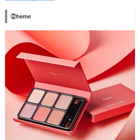
②heme