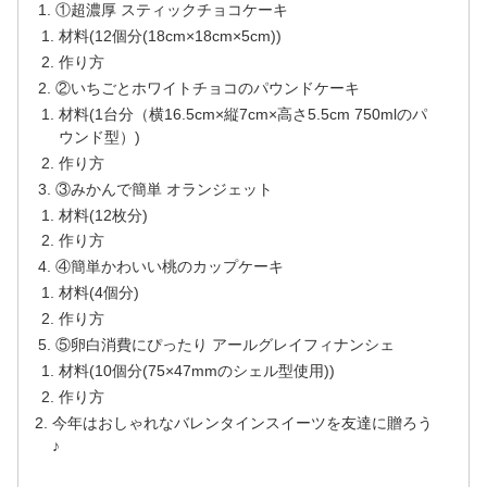
①超濃厚 スティックチョコケーキ
材料(12個分(18cm×18cm×5cm))
作り方
②いちごとホワイトチョコのパウンドケーキ
材料(1台分（横16.5cm×縦7cm×高さ5.5cm 750mlのパ
ウンド型）)
作り方
③みかんで簡単 オランジェット
材料(12枚分)
作り方
④簡単かわいい桃のカップケーキ
材料(4個分)
作り方
⑤卵白消費にぴったり アールグレイフィナンシェ
材料(10個分(75×47mmのシェル型使用))
作り方
今年はおしゃれなバレンタインスイーツを友達に贈ろう
♪