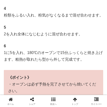
4
粉類をふるい入れ、粉気がなくなるまで混ぜ合わせます。
5
2を入れ全体になじむように混ぜ合わせます。
6
1に5を入れ、180℃のオーブンで15分ふっくらと焼き上げ
ます。粗熱が取れたら型から外して完成です。
《ポイント》
・オーブンは必ず予熱を完了させてから焼いてくだ
さい。
予熱機能のないオーブンの場合は温度を設定し10分
加熱を行った後、焼き始めてください。
ホーム
シェア
目次へ
トップ
サイドバー