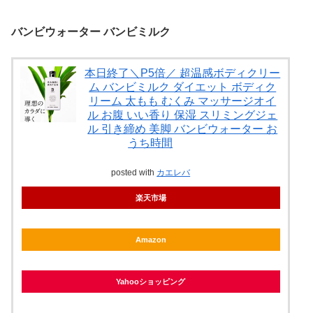
バンビウォーター バンビミルク
本日終了＼P5倍／ 超温感ボディクリー
ム バンビミルク ダイエット ボディク
リーム 太もも むくみ マッサージオイ
ル お腹 いい香り 保湿 スリミングジェ
ル 引き締め 美脚 バンビウォーター お
うち時間
posted with
カエレバ
楽天市場
Amazon
Yahooショッピング