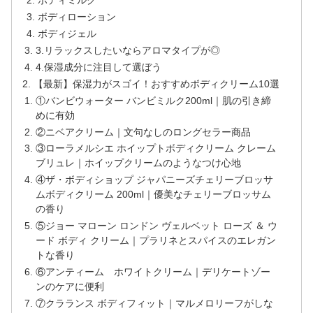
ボディミルク
ボディローション
ボディジェル
3.リラックスしたいならアロマタイプが◎
4.保湿成分に注目して選ぼう
【最新】保湿力がスゴイ！おすすめボディクリーム10選
①バンビウォーター バンビミルク200ml｜肌の引き締
めに有効
②ニベアクリーム｜文句なしのロングセラー商品
③ローラメルシエ ホイップトボディクリーム クレーム
ブリュレ｜ホイップクリームのようなつけ心地
④ザ・ボディショップ ジャパニーズチェリーブロッサ
ムボディクリーム 200ml｜優美なチェリーブロッサム
の香り
⑤ジョー マローン ロンドン ヴェルベット ローズ ＆ ウ
ード ボディ クリーム｜プラリネとスパイスのエレガン
トな香り
⑥アンティーム ホワイトクリーム｜デリケートゾー
ンのケアに便利
⑦クラランス ボディフィット｜マルメロリーフがしな