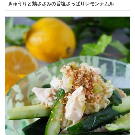
きゅうりと鶏ささみの旨塩さっぱりレモンナムル