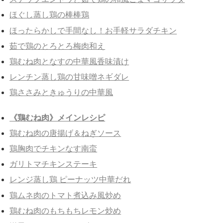
ほぐし蒸し鶏の棒棒鶏
ほったらかしで手間なし！お手軽サラダチキン
茹で鶏のとろとろ梅肉和え
鶏むね肉となすの中華風香味漬け
レンチン蒸し鶏の甘味噌ネギダレ
鶏ささみときゅうりの中華風
《鶏むね肉》メインレシピ
鶏むね肉の唐揚げ＆ねぎソース
鶏胸肉でチキンなす南蛮
ガリトマチキンステーキ
レンジ蒸し鶏 ピーナッツ中華だれ
鶏ムネ肉のトマト煮込み風炒め
鶏むね肉のもちもちレモン炒め