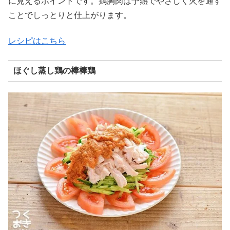
に見えるポイントです。鶏胸肉は予熱でやさしく火を通す
ことでしっとりと仕上がります。
レシピはこちら
ほぐし蒸し鶏の棒棒鶏