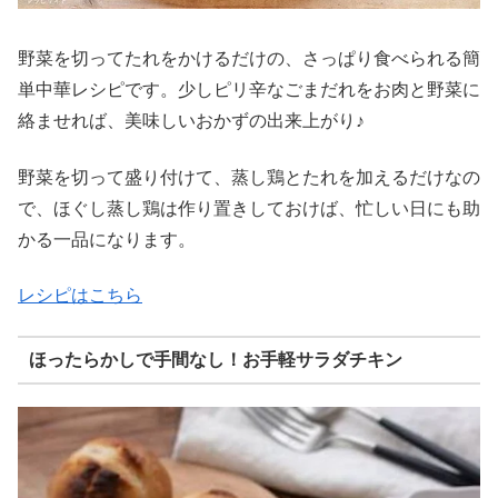
野菜を切ってたれをかけるだけの、さっぱり食べられる簡
単中華レシピです。少しピリ辛なごまだれをお肉と野菜に
絡ませれば、美味しいおかずの出来上がり♪
野菜を切って盛り付けて、蒸し鶏とたれを加えるだけなの
で、ほぐし蒸し鶏は作り置きしておけば、忙しい日にも助
かる一品になります。
レシピはこちら
ほったらかしで手間なし！お手軽サラダチキン