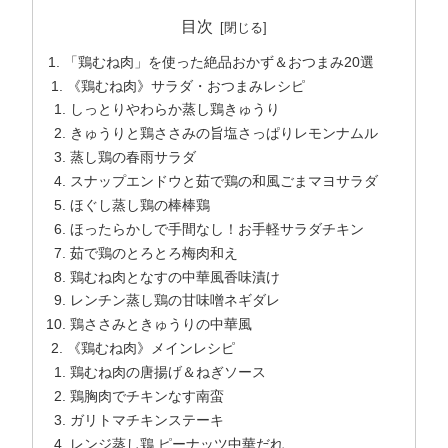
目次
「鶏むね肉」を使った絶品おかず＆おつまみ20選
《鶏むね肉》サラダ・おつまみレシピ
しっとりやわらか蒸し鶏きゅうり
きゅうりと鶏ささみの旨塩さっぱりレモンナムル
蒸し鶏の春雨サラダ
スナップエンドウと茹で鶏の和風ごまマヨサラダ
ほぐし蒸し鶏の棒棒鶏
ほったらかしで手間なし！お手軽サラダチキン
茹で鶏のとろとろ梅肉和え
鶏むね肉となすの中華風香味漬け
レンチン蒸し鶏の甘味噌ネギダレ
鶏ささみときゅうりの中華風
《鶏むね肉》メインレシピ
鶏むね肉の唐揚げ＆ねぎソース
鶏胸肉でチキンなす南蛮
ガリトマチキンステーキ
レンジ蒸し鶏 ピーナッツ中華だれ