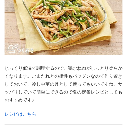
じっくり低温で調理するので、鶏むね肉がしっとり柔らか
くなります。ごまだれとの相性もバツグンなので作り置き
しておいて、冷し中華の具として使ってもいいですね。サ
ッパリしていて簡単にできるので夏の定番レシピとしても
おすすめです♪
レシピはこちら