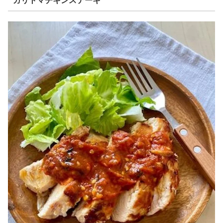
ガリトマチキンステーキ