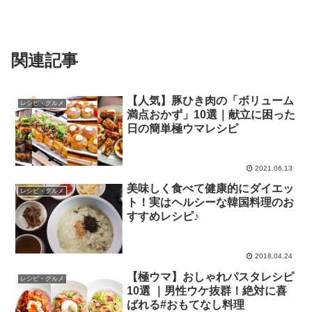
関連記事
【人気】豚ひき肉の「ボリューム
レシピ・グルメ
満点おかず」10選｜献立に困った
日の簡単極ウマレシピ
2021.06.13
美味しく食べて健康的にダイエッ
レシピ・グルメ
ト！実はヘルシーな韓国料理のお
すすめレシピ♪
2018.04.24
【極ウマ】おしゃれパスタレシピ
レシピ・グルメ
10選 ｜男性ウケ抜群！絶対に喜
ばれる#おもてなし料理