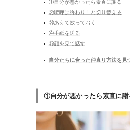
①自分が悪かったら素直に謝る
②喧嘩は終わり！と切り替える
③あえて放っておく
④手紙を送る
⑤顔を見て話す
自分たちに合った仲直り方法を見
①自分が悪かったら素直に謝