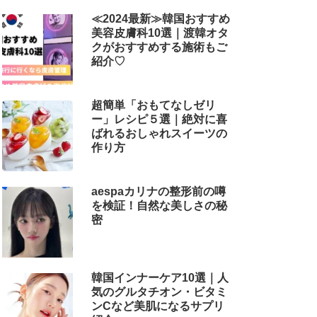
解説
≪2024最新≫韓国おすすめ
美容皮膚科10選｜渡韓オタ
クがおすすめする施術もご
紹介♡
超簡単「おもてなしゼリ
ー」レシピ５選｜絶対に喜
ばれるおしゃれスイーツの
作り方
aespaカリナの整形前の噂
を検証！自然な美しさの秘
密
韓国インナーケア10選｜人
気のグルタチオン・ビタミ
ンCなど美肌になるサプリ