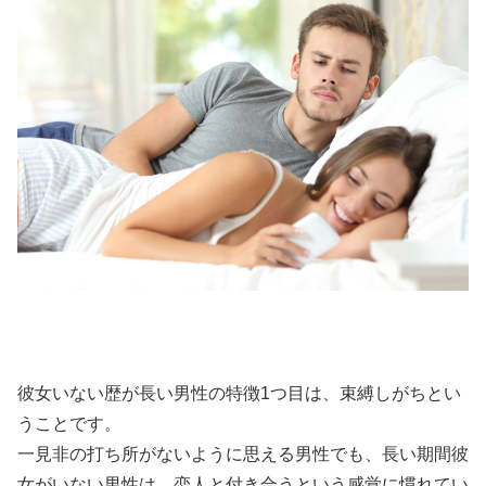
彼女いない歴が長い男性の特徴1つ目は、束縛しがちとい
うことです。
一見非の打ち所がないように思える男性でも、長い期間彼
女がいない男性は、恋人と付き合うという感覚に慣れてい