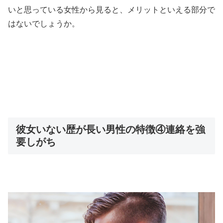
いと思っている女性から見ると、メリットといえる部分で
はないでしょうか。
彼女いない歴が長い男性の特徴④連絡を強
要しがち