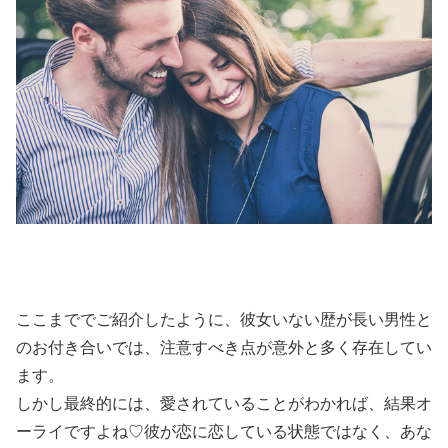
ここまででご紹介したように、彼女いない歴が長い男性と
のお付き合いでは、注意すべき点が意外と多く存在してい
ます。
しかし最終的には、愛されていることがわかれば、結果オ
ーライですよね♡彼が恋に恋している状態ではなく、あな