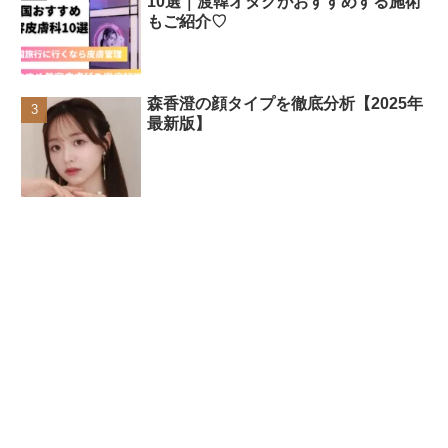
10選｜渡韓オタクがおすすめする施術
もご紹介♡
森香澄の顔タイプを徹底分析【2025年
最新版】