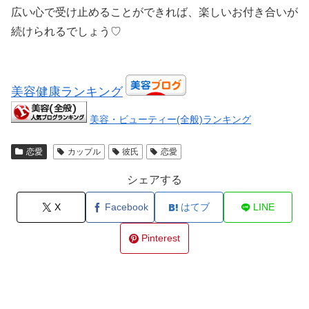
広い心で受け止めることができれば、楽しいお付き合いが
続けられるでしょう♡
美容健康ランキング
美容・ビューティー(全般)ランキング
恋愛
カップル
彼氏
恋愛
シェアする
X
Facebook
はてブ
LINE
Pinterest