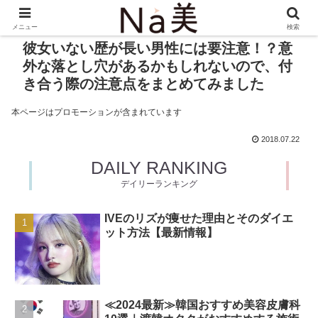
メニュー
検索
彼女いない歴が長い男性には要注意！？意
外な落とし穴があるかもしれないので、付
き合う際の注意点をまとめてみました
本ページはプロモーションが含まれています
2018.07.22
DAILY RANKING
デイリーランキング
IVEのリズが痩せた理由とそのダイエ
ット方法【最新情報】
≪2024最新≫韓国おすすめ美容皮膚科