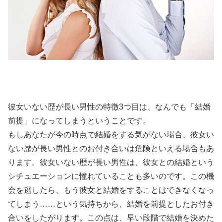
彼女いない歴が長い男性の特徴3つ目は、なんでも「結婚
前提」になってしまうということです。
もしあなたが今の時点で結婚をする気がない場合、彼女い
ない歴が長い男性とのお付き合いは危険といえる場合もあ
ります。彼女いない歴が長い男性は、彼女との結婚という
シチュエーションに憧れていることも多いのです。この機
会を逃したら、もう彼女と結婚をすることはできなくなっ
てしまう……という気持ちから、結婚を前提としたお付き
合いをしたがります。この点は、早い段階で結婚を決めた