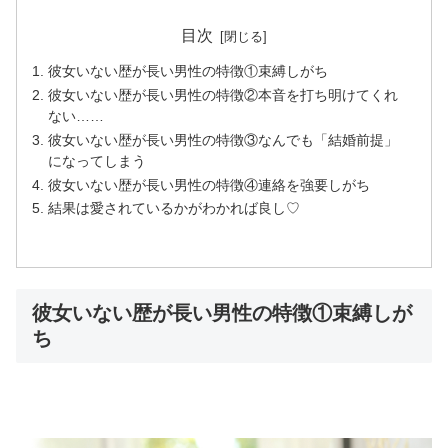
目次
彼女いない歴が長い男性の特徴①束縛しがち
彼女いない歴が長い男性の特徴②本音を打ち明けてくれ
ない……
彼女いない歴が長い男性の特徴③なんでも「結婚前提」
になってしまう
彼女いない歴が長い男性の特徴④連絡を強要しがち
結果は愛されているかがわかれば良し♡
彼女いない歴が長い男性の特徴①束縛しが
ち