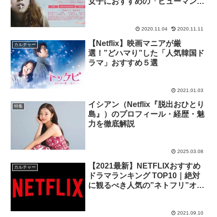
女子におすすめの「ヒューマンド
ラマ映画」（邦画）５選
2020.11.04
2020.11.11
【Netflix】映画マニアが厳
カルチャー
選！”どハマり”した「人気韓国ド
ラマ」おすすめ５選
2021.01.03
イシアン（Netflix『脱出おひとり
特集
島』）のプロフィール・経歴・魅
力を徹底解説
2025.03.08
【2021最新】NETFLIXおすすめ
カルチャー
ドラマランキング TOP10｜絶対
に観るべき人気の”ネトフリ”オリ
ジナルドラマ
2021.09.10