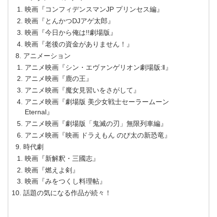
映画『コンフィデンスマンJP プリンセス編』
映画『とんかつDJアゲ太郎』
映画『今日から俺は!!劇場版』
映画『老後の資金がありません！』
アニメーション
アニメ映画『シン・エヴァンゲリオン劇場版:‖』
アニメ映画『鹿の王』
アニメ映画『魔女見習いをさがして』
アニメ映画『劇場版 美少女戦士セーラームーン
Eternal』
アニメ映画『劇場版「鬼滅の刃」無限列車編』
アニメ映画『映画 ドラえもん のび太の新恐竜』
時代劇
映画『新解釈・三國志』
映画『燃えよ剣』
映画『みをつくし料理帖』
話題の気になる作品が続々！