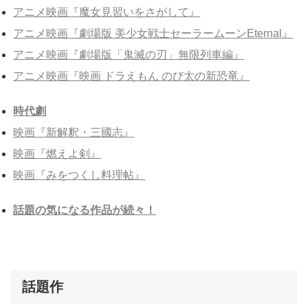
アニメ映画『魔女見習いをさがして』
アニメ映画『劇場版 美少女戦士セーラームーンEternal』
アニメ映画『劇場版「鬼滅の刃」無限列車編』
アニメ映画『映画 ドラえもん のび太の新恐竜』
時代劇
映画『新解釈・三國志』
映画『燃えよ剣』
映画『みをつくし料理帖』
話題の気になる作品が続々！
話題作