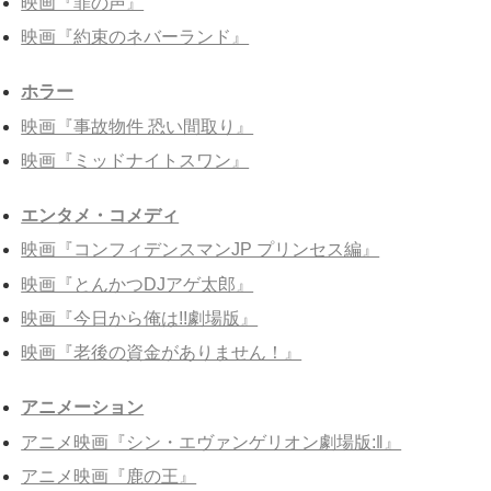
映画『罪の声』
映画『約束のネバーランド』
ホラー
映画『事故物件 恐い間取り』
映画『ミッドナイトスワン』
エンタメ・コメディ
映画『コンフィデンスマンJP プリンセス編』
映画『とんかつDJアゲ太郎』
映画『今日から俺は!!劇場版』
映画『老後の資金がありません！』
アニメーション
アニメ映画『シン・エヴァンゲリオン劇場版:‖』
アニメ映画『鹿の王』