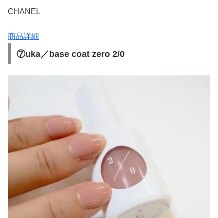
CHANEL
商品詳細
⑦uka／base coat zero 2/0