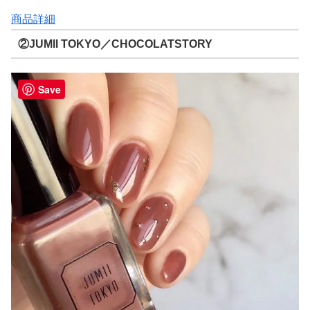
商品詳細
②JUMII TOKYO／CHOCOLATSTORY
Save