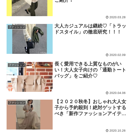
ご紹介！
2020.03.28
大人カジュアルは継続♡「トラッ
ファッション
ドスタイル」の徹底研究！！！
2020.02.09
長く愛用できる上質なものがい
ファッション
い！大人女子向けの「通勤トート
バッグ」をご紹介♡
2020.04.06
【２０２０秋冬】おしゃれ大人女
ファッション
子から予約殺到！絶対ゲットする
べき「新作ファッションアイテ
ム」１０選
2020.10.26