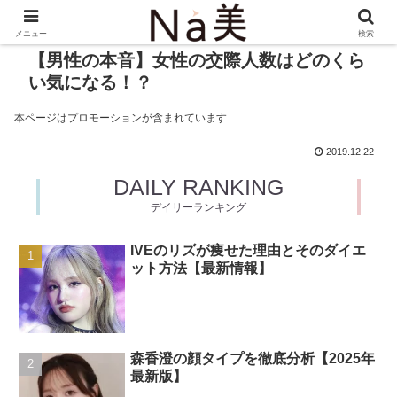
メニュー
検索
【男性の本音】女性の交際人数はどのくら
い気になる！？
本ページはプロモーションが含まれています
2019.12.22
DAILY RANKING
デイリーランキング
IVEのリズが痩せた理由とそのダイエ
ット方法【最新情報】
森香澄の顔タイプを徹底分析【2025年
最新版】