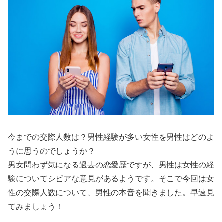
今までの交際人数は？男性経験が多い女性を男性はどのよ
うに思うのでしょうか？
男女問わず気になる過去の恋愛歴ですが、男性は女性の経
験についてシビアな意見があるようです。そこで今回は女
性の交際人数について、男性の本音を聞きました。早速見
てみましょう！