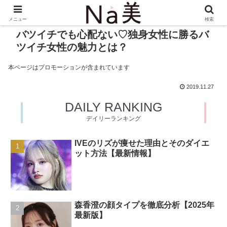
メニュー
検索
バツイチでも心配ない♡独身女性に勝るバ
ツイチ女性の魅力とは？
本ページはプロモーションが含まれています
2019.11.27
DAILY RANKING
デイリーランキング
IVEのリズが痩せた理由とそのダイエ
ット方法【最新情報】
森香澄の顔タイプを徹底分析【2025年
最新版】