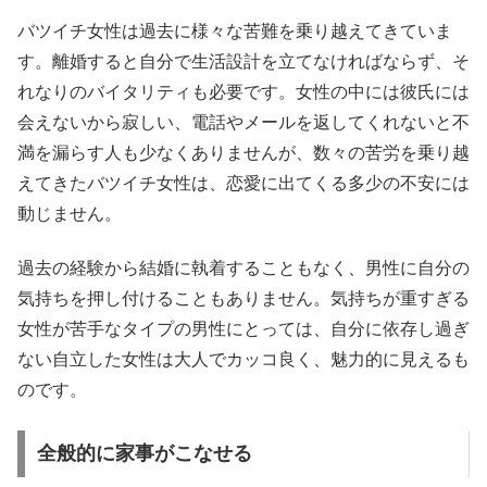
バツイチ女性は過去に様々な苦難を乗り越えてきていま
す。離婚すると自分で生活設計を立てなければならず、そ
れなりのバイタリティも必要です。女性の中には彼氏には
会えないから寂しい、電話やメールを返してくれないと不
満を漏らす人も少なくありませんが、数々の苦労を乗り越
えてきたバツイチ女性は、恋愛に出てくる多少の不安には
動じません。
過去の経験から結婚に執着することもなく、男性に自分の
気持ちを押し付けることもありません。気持ちが重すぎる
女性が苦手なタイプの男性にとっては、自分に依存し過ぎ
ない自立した女性は大人でカッコ良く、魅力的に見えるも
のです。
全般的に家事がこなせる