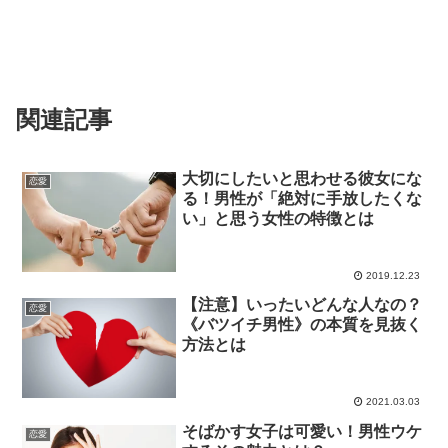
関連記事
大切にしたいと思わせる彼女にな
恋愛
る！男性が「絶対に手放したくな
い」と思う女性の特徴とは
2019.12.23
【注意】いったいどんな人なの？
恋愛
《バツイチ男性》の本質を見抜く
方法とは
2021.03.03
そばかす女子は可愛い！男性ウケ
恋愛