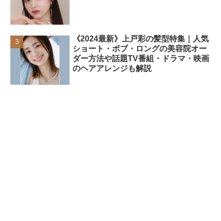
《2024最新》上戸彩の髪型特集｜人気
ショート・ボブ・ロングの美容院オー
ダー方法や話題TV番組・ドラマ・映画
のヘアアレンジも解説