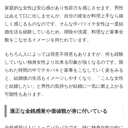
家庭的な女性は安心感があり包容力を感じさせます。男性
はあえて口に出しませんが、自分の彼女が料理上手なら嬉
しく感じるものなのです。そんな中バツイチ女性は一度結
婚生活を経験しているため、掃除や洗濯、料理など家事全
般をこなせるイメージを持たれています。
もちろん人によっては得意不得意もありますが、何も経験
していない独身女性より出来る印象が強くなるのです。限
られた時間の中でテキパキと家事をこなしていく姿をみる
と、結婚後の生活もイメージしやすくなり、「こんな女性
と結婚したい」と男性の気持ちが結婚に一気に燃え上がる
可能性もあります。
適正な金銭感覚や価値観が身に付いている
金銭感覚は人によってバラバラです。特に独身女性の中に