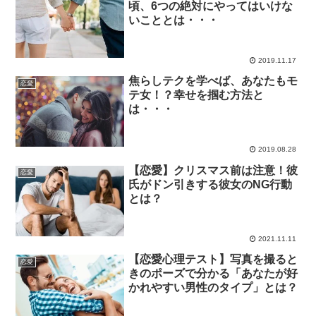
頃、6つの絶対にやってはいけな
いこととは・・・
2019.11.17
焦らしテクを学べば、あなたもモ
恋愛
テ女！？幸せを掴む方法と
は・・・
2019.08.28
【恋愛】クリスマス前は注意！彼
恋愛
氏がドン引きする彼女のNG行動
とは？
2021.11.11
【恋愛心理テスト】写真を撮ると
恋愛
きのポーズで分かる「あなたが好
かれやすい男性のタイプ」とは？