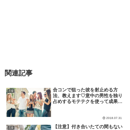
関連記事
合コンで狙った彼を射止める方
恋愛
法、教えます♡意中の男性を独り
占めするモテテクを使って成果を
上げよう！
2018.07.31
【注意】付き合いたての間もない
恋愛