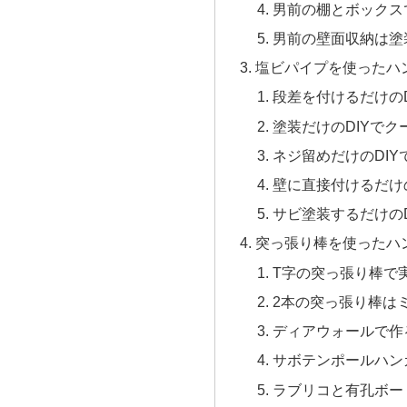
男前の棚とボックス
男前の壁面収納は塗
塩ビパイプを使ったハン
段差を付けるだけの
塗装だけのDIYで
ネジ留めだけのDI
壁に直接付けるだけ
サビ塗装するだけの
突っ張り棒を使ったハン
T字の突っ張り棒で
2本の突っ張り棒は
ディアウォールで作
サボテンポールハン
ラブリコと有孔ボー