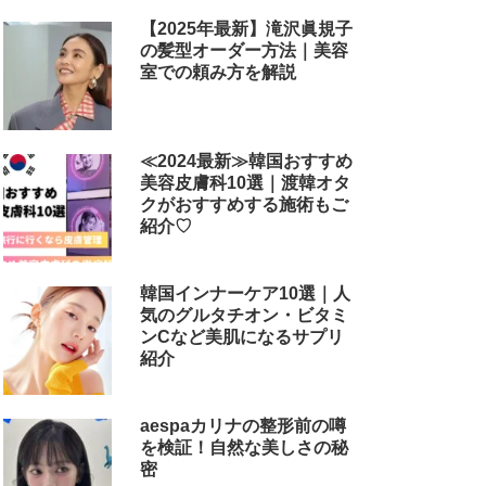
【2025年最新】滝沢眞規子
の髪型オーダー方法｜美容
室での頼み方を解説
≪2024最新≫韓国おすすめ
美容皮膚科10選｜渡韓オタ
クがおすすめする施術もご
紹介♡
韓国インナーケア10選｜人
気のグルタチオン・ビタミ
ンCなど美肌になるサプリ
紹介
aespaカリナの整形前の噂
を検証！自然な美しさの秘
密