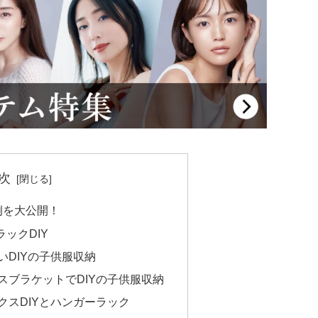
次
例を大公開！
ックDIY
いDIYの子供服収納
スブラケットでDIYの子供服収納
クスDIYとハンガーラック