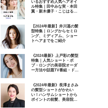
いるおすすめ人気ヘアオイ
ル特集｜田中みな実・本田
翼・新木優子・こじはる・
めるる・西野七瀬らが毎日
使用しているヘアケアアイ
テムまとめ
【2024年最新】井川遥の髪
型特集｜ロングからセミロ
ング、ミディアム、ショー
トヘアまでをご紹介
《2024最新》上戸彩の髪型
特集｜人気ショート・ボ
ブ・ロングの美容院オーダ
ー方法や話題TV番組・ドラ
マ・映画のヘアアレンジも
解説
《2024年最新》長澤まさみ
の髪型ショートがかわい
い！ハンサムショートから
ポイントの前髪、美容院で
のオーダー方法まで