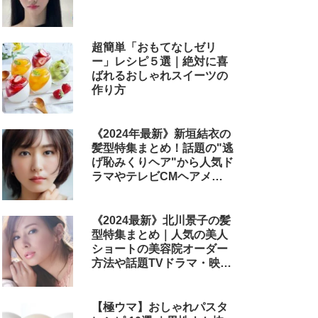
超簡単「おもてなしゼリ
ー」レシピ５選｜絶対に喜
ばれるおしゃれスイーツの
作り方
《2024年最新》新垣結衣の
髪型特集まとめ！話題の"逃
げ恥みくりヘア"から人気ド
ラマやテレビCMヘアメイ
クまで
《2024最新》北川景子の髪
型特集まとめ｜人気の美人
ショートの美容院オーダー
方法や話題TVドラマ・映画
のヘアアレンジも解説
【極ウマ】おしゃれパスタ