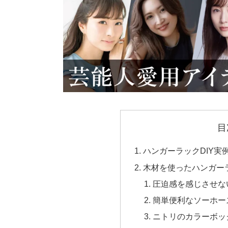
目
ハンガーラックDIY実
木材を使ったハンガーラ
圧迫感を感じさせな
簡単便利なソーホー
ニトリのカラーボッ