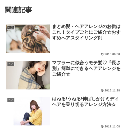
関連記事
まとめ髪・ヘアアレンジのお供は
ヘア
これ！タイプごとにご紹介☆おす
すめヘアスタイリング剤
2018.06.30
マフラーに似合うモテ髪♡『長さ
ヘア
別』簡単にできるヘアアレンジを
ご紹介☆
2019.11.28
はねる!うねる!伸ばしかけミディ
ヘア
ヘアを乗り切るアレンジ方法☆
2018.11.08