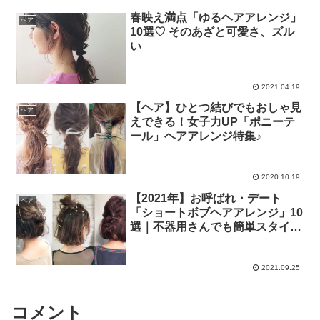
春映え満点「ゆるヘアアレンジ」
ヘア
10選♡ そのあざと可愛さ、ズル
い
2021.04.19
【ヘア】ひとつ結びでもおしゃ見
ヘア
えできる！女子力UP「ポニーテ
ール」ヘアアレンジ特集♪
2020.10.19
【2021年】お呼ばれ・デート
ヘア
「ショートボブヘアアレンジ」10
選｜不器用さんでも簡単スタイル
とおしゃれヘアアクセをピックア
ップ
2021.09.25
コメント