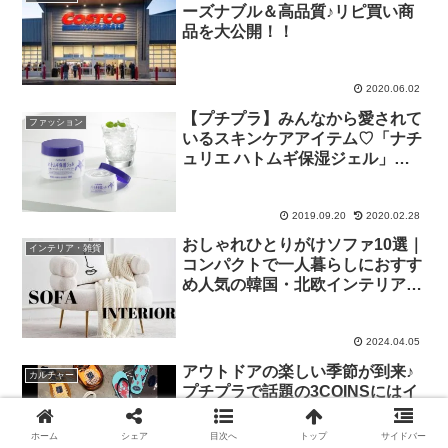
ーズナブル＆高品質♪リピ買い商
品を大公開！！
2020.06.02
【プチプラ】みんなから愛されて
ファッション
いるスキンケアアイテム♡「ナチ
ュリエ ハトムギ保湿ジェル」を
ご紹介♪
2019.09.20
2020.02.28
おしゃれひとりがけソファ10選｜
インテリア・雑貨
コンパクトで一人暮らしにおすす
め人気の韓国・北欧インテリア家
具
2024.04.05
アウトドアの楽しい季節が到来♪
カルチャー
プチプラで話題の3COINSにはイ
ンスタ映えバッチリのカワイイビ
ーチグッズがたくさん♡
ホーム
シェア
目次へ
トップ
サイドバー