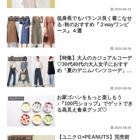
2020.06.23
低身長でもバランス良く着こなせ
ファッション
る♪秋のおすすめ『２wayワンピ
ース』４選
2020.09.29
【特集】大人のカジュアルコーデ
ファッション
♡30代40代の大人女子におすす
め「夏のデニムパンツコーデ」１
５選
2020.08.09
お家ゴハンをもっと楽しもう
カルチャー
♪『100円ショップ』でゲットでき
る高見え食卓グッズ♡
2020.08.05
【ユニクロ×PEANUTS】完売前
インテリア・雑貨