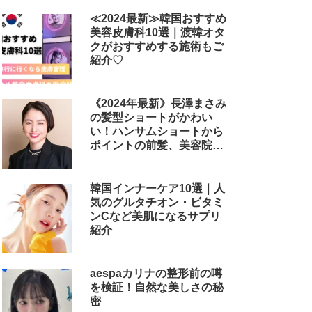
≪2024最新≫韓国おすすめ
美容皮膚科10選｜渡韓オタ
クがおすすめする施術もご
紹介♡
《2024年最新》長澤まさみ
の髪型ショートがかわい
い！ハンサムショートから
ポイントの前髪、美容院で
のオーダー方法まで
韓国インナーケア10選｜人
気のグルタチオン・ビタミ
ンCなど美肌になるサプリ
紹介
aespaカリナの整形前の噂
を検証！自然な美しさの秘
密