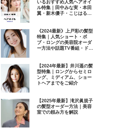
いるおすすめ人気ヘアオイ
ル特集｜田中みな実・本田
翼・新木優子・こじはる・
めるる・西野七瀬らが毎日
使用しているヘアケアアイ
テムまとめ
《2024最新》上戸彩の髪型
特集｜人気ショート・ボ
ブ・ロングの美容院オーダ
ー方法や話題TV番組・ドラ
マ・映画のヘアアレンジも
解説
【2024年最新】井川遥の髪
型特集｜ロングからセミロ
ング、ミディアム、ショー
トヘアまでをご紹介
【2025年最新】滝沢眞規子
の髪型オーダー方法｜美容
室での頼み方を解説