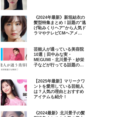
《2024年最新》新垣結衣の
髪型特集まとめ！話題の"逃
げ恥みくりヘア"から人気ド
ラマやテレビCMヘアメイ
クまで
芸能人が通っている美容院
10選｜田中みな実・
MEGUMI・北川景子・紗栄
子などが行ってる話題のサ
ロン
【2025年最新】マリークワ
ントを愛用している芸能人
は？人気の理由とおすすめ
アイテムも紹介！
《2024最新》北川景子の髪