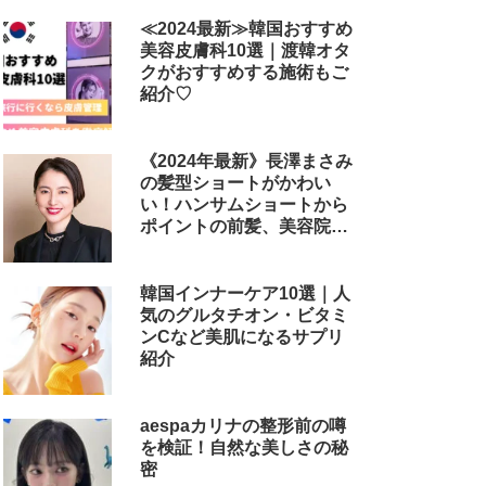
≪2024最新≫韓国おすすめ
美容皮膚科10選｜渡韓オタ
クがおすすめする施術もご
紹介♡
《2024年最新》長澤まさみ
の髪型ショートがかわい
い！ハンサムショートから
ポイントの前髪、美容院で
のオーダー方法まで
韓国インナーケア10選｜人
気のグルタチオン・ビタミ
ンCなど美肌になるサプリ
紹介
aespaカリナの整形前の噂
を検証！自然な美しさの秘
密