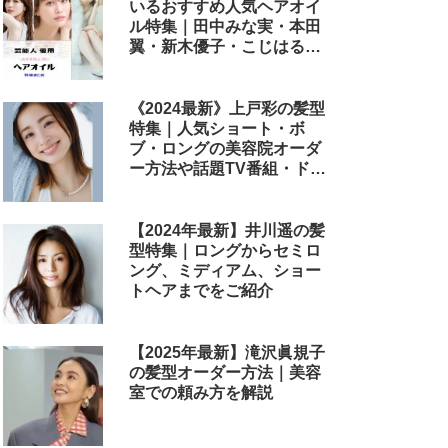
いるおすすめ人気ヘアオイ
ル特集｜田中みな実・本田
翼・新木優子・こじはる・
めるる・西野七瀬らが毎日
使用しているヘアケアアイ
テムまとめ
《2024最新》上戸彩の髪型
特集｜人気ショート・ボ
ブ・ロングの美容院オーダ
ー方法や話題TV番組・ドラ
マ・映画のヘアアレンジも
解説
【2024年最新】井川遥の髪
型特集｜ロングからセミロ
ング、ミディアム、ショー
トヘアまでをご紹介
【2025年最新】滝沢眞規子
の髪型オーダー方法｜美容
室での頼み方を解説