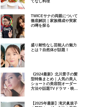
てなし料理
TWICEサナの両親について
徹底解説｜家族構成や実家
の噂を探る
盛り耐性なし芸能人の魅力
とは？自然体が話題！
《2024最新》北川景子の髪
型特集まとめ｜人気の美人
ショートの美容院オーダー
方法や話題TVドラマ・映画
のヘアアレンジも解説
【2025年最新】滝沢眞規子