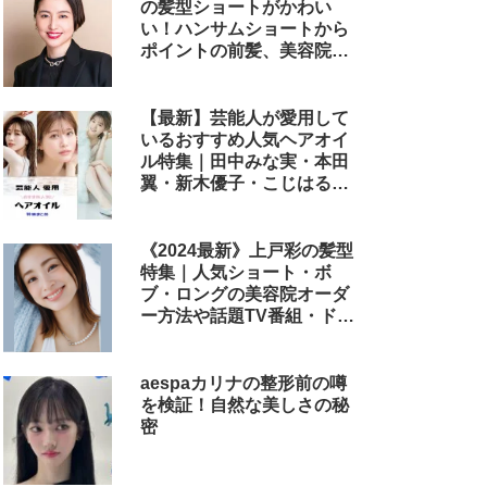
の髪型ショートがかわい
い！ハンサムショートから
ポイントの前髪、美容院で
のオーダー方法まで
【最新】芸能人が愛用して
いるおすすめ人気ヘアオイ
ル特集｜田中みな実・本田
翼・新木優子・こじはる・
めるる・西野七瀬らが毎日
使用しているヘアケアアイ
テムまとめ
《2024最新》上戸彩の髪型
特集｜人気ショート・ボ
ブ・ロングの美容院オーダ
ー方法や話題TV番組・ドラ
マ・映画のヘアアレンジも
解説
aespaカリナの整形前の噂
を検証！自然な美しさの秘
密