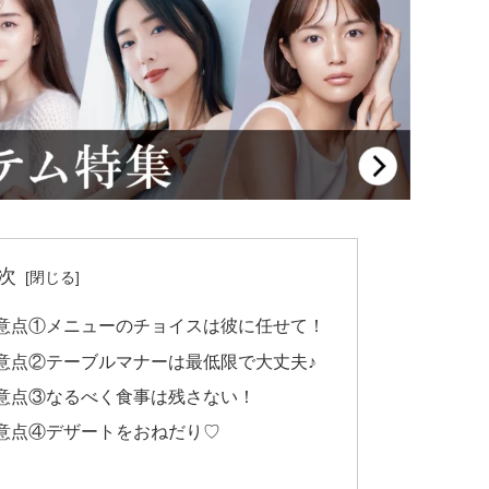
次
意点①メニューのチョイスは彼に任せて！
意点②テーブルマナーは最低限で大丈夫♪
意点③なるべく食事は残さない！
意点④デザートをおねだり♡