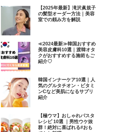
【2025年最新】滝沢眞規子
の髪型オーダー方法｜美容
室での頼み方を解説
≪2024最新≫韓国おすすめ
美容皮膚科10選｜渡韓オタ
クがおすすめする施術もご
紹介♡
韓国インナーケア10選｜人
気のグルタチオン・ビタミ
ンCなど美肌になるサプリ
紹介
【極ウマ】おしゃれパスタ
レシピ 10選 ｜男性ウケ抜
群！絶対に喜ばれる#おも