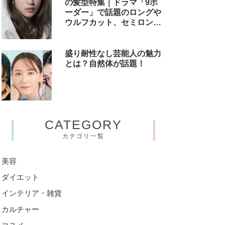
の髪型特集｜ドラマ「9ボ
ーダー」で話題のロングや
ウルフカット、セミロング
からヘアスタイルオーダー
方法までご紹介！
盛り耐性なし芸能人の魅力
とは？自然体が話題！
CATEGORY
カテゴリ一覧
美容
ダイエット
インテリア・雑貨
カルチャー