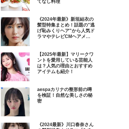
てなし料理
《2024年最新》新垣結衣の
髪型特集まとめ！話題の"逃
げ恥みくりヘア"から人気ド
ラマやテレビCMヘアメイ
クまで
【2025年最新】マリークワ
ントを愛用している芸能人
は？人気の理由とおすすめ
アイテムも紹介！
aespaカリナの整形前の噂
を検証！自然な美しさの秘
密
《2024最新》川口春奈さん