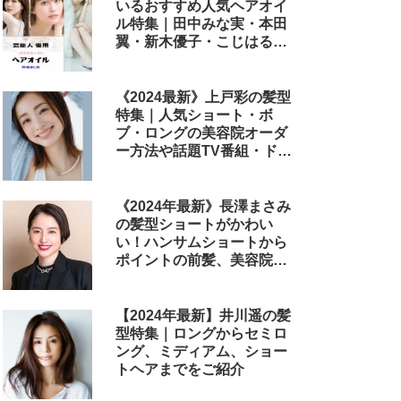
いるおすすめ人気ヘアオイ
ル特集｜田中みな実・本田
翼・新木優子・こじはる・
めるる・西野七瀬らが毎日
使用しているヘアケアアイ
テムまとめ
《2024最新》上戸彩の髪型
特集｜人気ショート・ボ
ブ・ロングの美容院オーダ
ー方法や話題TV番組・ドラ
マ・映画のヘアアレンジも
解説
《2024年最新》長澤まさみ
の髪型ショートがかわい
い！ハンサムショートから
ポイントの前髪、美容院で
のオーダー方法まで
【2024年最新】井川遥の髪
型特集｜ロングからセミロ
ング、ミディアム、ショー
トヘアまでをご紹介