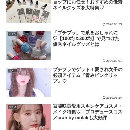
ョップにお任せ！おすすめの優秀
ネイルグッズを大特集♡
2020.08.23
「プチプラ」で爪をおしゃれに
ネイル
♡【100均＆300均】で見つけた
優秀ネイルグッズとは
2020.09.01
プチプラでゲット！愛され女子の
コスメ
必須アイテム『青みピンクリッ
プ』♡
2019.03.24
宮脇咲良愛用スキンケアコスメ・
コスメ
メイク特集♡｜プロデュースコス
メcran by molakも大好評