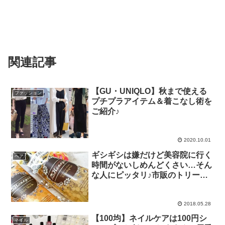
関連記事
【GU・UNIQLO】秋まで使える
ファッション
プチプラアイテム＆着こなし術を
ご紹介♪
2020.10.01
ギシギシは嫌だけど美容院に行く
ヘア
時間がないしめんどくさい…そん
な人にピッタリ♪市販のトリート
メントでサロン並みのサラツヤ髪
を手に入れる♡
2018.05.28
【100均】ネイルケアは100円シ
ネイル