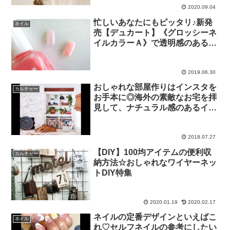
2020.09.04
忙しいあなたにもピッタリ♪新発
ネイル
売【デュカート】《グロッシーネ
イルカラーＡ》で透明感のあるナ
チュラルネイルを！
2019.06.30
おしゃれな部屋作りはインスタを
カルチャー
お手本に◎海外の素敵なお宅を拝
見して、ナチュラル感のあるイン
テリアコーディネートのヒントを
もらおう☆
2018.07.27
【DIY】100均アイテムの便利収
カルチャー
納方法☆おしゃれなワイヤーネッ
トDIY特集
2020.01.19
2020.02.17
ネイルの定番デザインといえばこ
ネイル
れ♡セルフネイルの参考にしたい