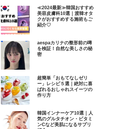
解説
≪2024最新≫韓国おすすめ
美容皮膚科10選｜渡韓オタ
クがおすすめする施術もご
紹介♡
aespaカリナの整形前の噂
を検証！自然な美しさの秘
密
超簡単「おもてなしゼリ
ー」レシピ５選｜絶対に喜
ばれるおしゃれスイーツの
作り方
韓国インナーケア10選｜人
気のグルタチオン・ビタミ
ンCなど美肌になるサプリ