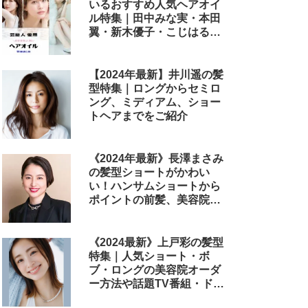
いるおすすめ人気ヘアオイ
ル特集｜田中みな実・本田
翼・新木優子・こじはる・
めるる・西野七瀬らが毎日
使用しているヘアケアアイ
テムまとめ
【2024年最新】井川遥の髪
型特集｜ロングからセミロ
ング、ミディアム、ショー
トヘアまでをご紹介
《2024年最新》長澤まさみ
の髪型ショートがかわい
い！ハンサムショートから
ポイントの前髪、美容院で
のオーダー方法まで
《2024最新》上戸彩の髪型
特集｜人気ショート・ボ
ブ・ロングの美容院オーダ
ー方法や話題TV番組・ドラ
マ・映画のヘアアレンジも