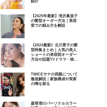
紹介
【2025年最新】滝沢眞規子
の髪型オーダー方法｜美容
室での頼み方を解説
《2024最新》北川景子の髪
型特集まとめ｜人気の美人
ショートの美容院オーダー
方法や話題TVドラマ・映画
のヘアアレンジも解説
TWICEサナの両親について
徹底解説｜家族構成や実家
の噂を探る
森香澄のパーソナルカラー