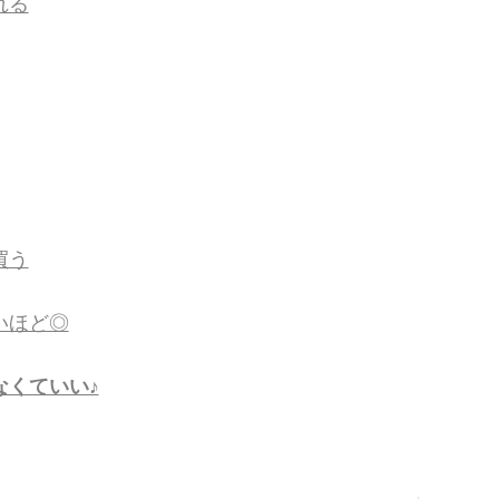
れる
買う
いほど◎
なくていい♪