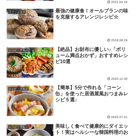
2021.04.16
最強の健康食！オールブランの味
ファッション
を克服するアレンジレシピ☆
2018.08.29
【絶品】お財布に優しい♪「ボリ
レシピ・グルメ
ューム満点おかず」おすすめレシ
ピ10選
2020.12.30
【簡単】5分で作れる「コーン
レシピ・グルメ
缶」を使った居酒屋風おつまみレ
シピ５選♪
2020.07.01
美味しく食べて健康的にダイエッ
レシピ・グルメ
ト！実はヘルシーな韓国料理のお