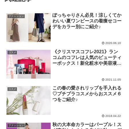
ぽっちゃりさん必見！涼しくてか
ファッション
わいい夏ワンピースの着痩せコー
デをカラー別にご紹介♪
2020.06.10
《クリスマスコフレ2021》ラン
コスメ
コムのコフレは人気のビューティ
ーボックス！新化粧水や美容液も
♡
2021.11.05
この春の愛されリップを手入れる
コスメ
♡プチプラコスメからおススメ６
つをご紹介♪
2018.04.22
秋の大本命カラーはパープル！ス
ファッション