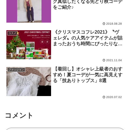
グ真似したくなる先どり秋コーデ
をご紹介♪
2018.08.28
《クリスマスコフレ2021》〝ヴ
コスメ
ェレダ〟の人気ケアアイテムが詰
まったおうち時間にぴったりなギ
フトセット
2021.11.04
【着回し】オシャレ上級者のおす
ファッション
すめ！夏コーデが一気に高見えす
る「技ありトップス」8選
2020.07.02
コメント