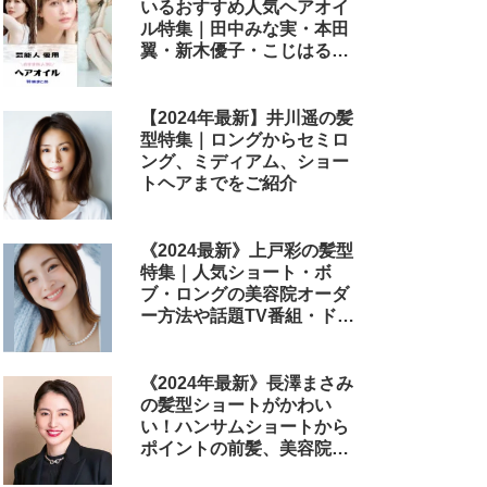
いるおすすめ人気ヘアオイ
ル特集｜田中みな実・本田
翼・新木優子・こじはる・
めるる・西野七瀬らが毎日
使用しているヘアケアアイ
テムまとめ
【2024年最新】井川遥の髪
型特集｜ロングからセミロ
ング、ミディアム、ショー
トヘアまでをご紹介
《2024最新》上戸彩の髪型
特集｜人気ショート・ボ
ブ・ロングの美容院オーダ
ー方法や話題TV番組・ドラ
マ・映画のヘアアレンジも
解説
《2024年最新》長澤まさみ
の髪型ショートがかわい
い！ハンサムショートから
ポイントの前髪、美容院で
のオーダー方法まで