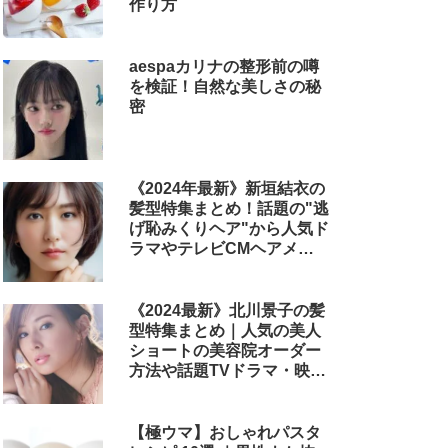
作り方
aespaカリナの整形前の噂
を検証！自然な美しさの秘
密
《2024年最新》新垣結衣の
髪型特集まとめ！話題の"逃
げ恥みくりヘア"から人気ド
ラマやテレビCMヘアメイ
クまで
《2024最新》北川景子の髪
型特集まとめ｜人気の美人
ショートの美容院オーダー
方法や話題TVドラマ・映画
のヘアアレンジも解説
【極ウマ】おしゃれパスタ