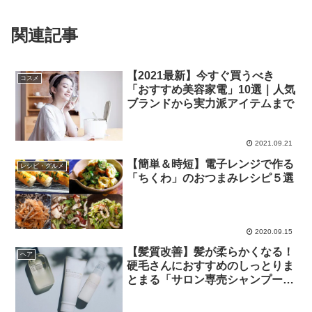
関連記事
【2021最新】今すぐ買うべき
コスメ
「おすすめ美容家電」10選｜人気
ブランドから実力派アイテムまで
2021.09.21
【簡単＆時短】電子レンジで作る
レシピ・グルメ
「ちくわ」のおつまみレシピ５選
2020.09.15
【髪質改善】髪が柔らかくなる！
ヘア
硬毛さんにおすすめのしっとりま
とまる「サロン専売シャンプー」
５選