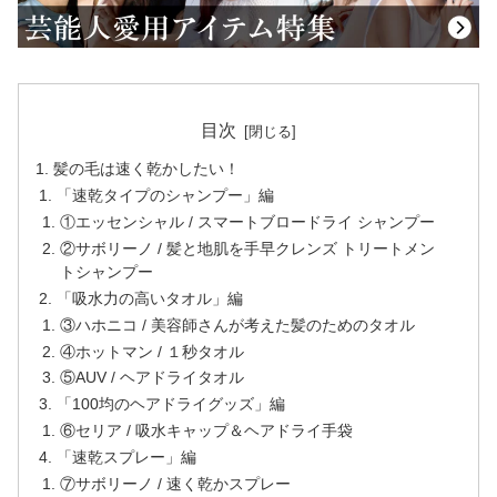
目次
髪の毛は速く乾かしたい！
「速乾タイプのシャンプー」編
①エッセンシャル / スマートブロードライ シャンプー
②サボリーノ / 髪と地肌を手早クレンズ トリートメン
トシャンプー
「吸水力の高いタオル」編
③ハホニコ / 美容師さんが考えた髪のためのタオル
④ホットマン / １秒タオル
⑤AUV / ヘアドライタオル
「100均のヘアドライグッズ」編
⑥セリア / 吸水キャップ＆ヘアドライ手袋
「速乾スプレー」編
⑦サボリーノ / 速く乾かスプレー