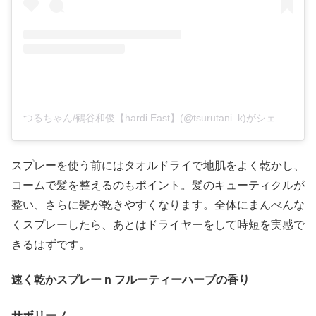
つるちゃん/鶴谷和俊【hardi East】(@tsurutani_k)がシェアした投稿
スプレーを使う前にはタオルドライで地肌をよく乾かし、
コームで髪を整えるのもポイント。髪のキューティクルが
整い、さらに髪が乾きやすくなります。全体にまんべんな
くスプレーしたら、あとはドライヤーをして時短を実感で
きるはずです。
速く乾かスプレー n フルーティーハーブの香り
サボリーノ