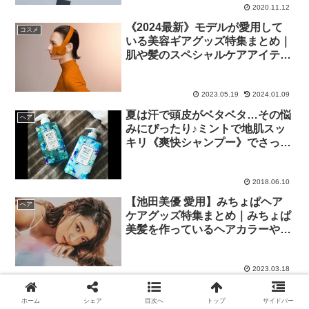
2020.11.12
《2024最新》モデルが愛用して
コスメ
いる美容ギアグッズ特集まとめ｜
肌や髪のスペシャルケアアイテム
をご紹介
2023.05.19
2024.01.09
夏は汗で頭皮がベタベタ…その悩
ヘア
みにぴったり♪ミントで地肌スッ
キリ《爽快シャンプー》でさっぱ
りヘアケア♡
2018.06.10
【池田美優 愛用】みちょぱヘア
ヘア
ケアグッズ特集まとめ｜みちょぱ
美髪を作っているヘアカラーやヘ
アケア方法をinstagram（インス
タ）から一挙紹介✔︎
2023.03.18
ホーム
シェア
目次へ
トップ
サイドバー