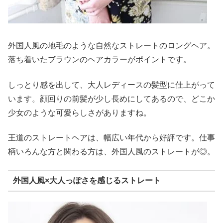
外国人風の地毛のような自然なストレートのロングヘア。
落ち着いたブラウンのヘアカラーがポイントです。
しっとり感を出して、大人レディースの髪型に仕上がって
います。顔回りの前髪が少し長めにしてあるので、どこか
少女のような可愛らしさがありますね。
王道のストレートヘアは、幅広い年代から好評です。仕事
柄いろんな方と関わる方は、外国人風のストレートが◎。
外国人風×大人っぽさを感じるストレート