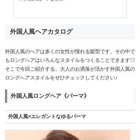
外国人風ヘアカタログ
外国人風のへアは多くの女性が憧れる髪型です。その中で
もロングへアはいろんなスタイルをつくることできます♡
そこで今回ご紹介する、大人のお洒落が活かす外国人風の
ロングへアスタイルをぜひチェックしてください♪
外国人風ロングヘア《パーマ》
外国人風×エレガントなゆるパーマ