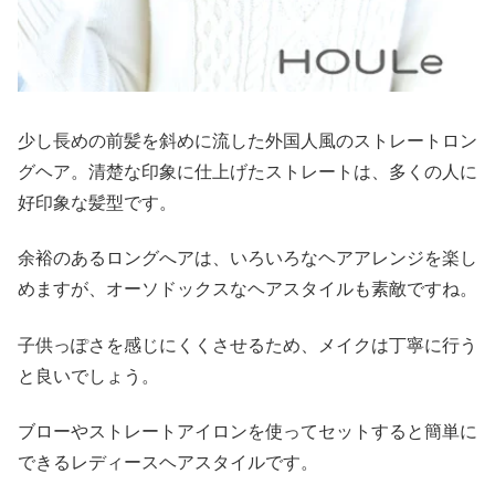
少し長めの前髪を斜めに流した外国人風のストレートロン
グヘア。清楚な印象に仕上げたストレートは、多くの人に
好印象な髪型です。
余裕のあるロングへアは、いろいろなヘアアレンジを楽し
めますが、オーソドックスなヘアスタイルも素敵ですね。
子供っぽさを感じにくくさせるため、メイクは丁寧に行う
と良いでしょう。
ブローやストレートアイロンを使ってセットすると簡単に
できるレディースヘアスタイルです。