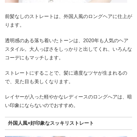
前髪なしのストレートは、外国人風のロングヘアに仕上が
ります。
透明感のある落ち着いたトーンは、2020年も人気のヘア
スタイル。大人っぽさをしっかりと出してくれ、いろんな
コーデにもマッチします。
ストレートにすることで、髪に適度なツヤが生まれるの
で、見た目も美しくなります。
レイヤーが入った軽やかなレディースのロングへアは、暗
い印象にならないのでおすすめ。
外国人風×好印象なスッキリストレート