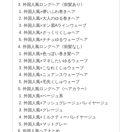
外国人風ロングヘア《前髪あり》
外国人風×儚いふわ巻きヘア
外国人風×大人のゆる巻きヘア
外国人風×オン眉Aラインウェーブ
外国人風×ざっくりくしゅヘア
外国人風×ナチュゆるウェーブヘア
外国人風ロングヘア《前髪なし》
外国人風×色っぽい巻き髪ヘア
外国人風×マネしたいゆるウェーブ
外国人風×こなれくしゅウェーブ
外国人風×ニュアンスウェーブヘア
外国人風×毛先くしゅウェーブ
外国人風ロングヘア《ヘアカラー》
外国人風×ベージュ系
外国人風×アッシュグレージュバレイヤージュ
外国人風×グレージュ
外国人風×ミルクティーバレイヤージュ
外国人風×マットグレー
外国人風ヘアまとめ