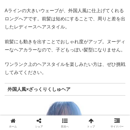
Aラインの大きいウェーブが、外国人風に仕上げてくれる
ロングへアです。前髪は短めにすることで、周りと差を出
したレディースヘアスタイル。
前髪にも動きを出すことでおしゃれ度がアップ。ヌーディ
ーなヘアカラーなので、子どもっぽい髪型になりません。
ワンランク上のヘアスタイルを楽しみたい方は、ぜひ挑戦
してみてください。
外国人風×ざっくりくしゅヘア
ホーム
シェア
目次へ
トップ
サイドバー