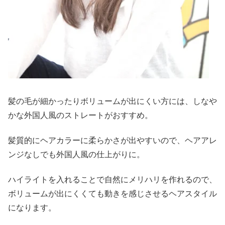
髪の毛が細かったりボリュームが出にくい方には、しなや
かな外国人風のストレートがおすすめ。
髪質的にヘアカラーに柔らかさが出やすいので、ヘアアレ
ンジなしでも外国人風の仕上がりに。
ハイライトを入れることで自然にメリハリを作れるので、
ボリュームが出にくくても動きを感じさせるヘアスタイル
になります。