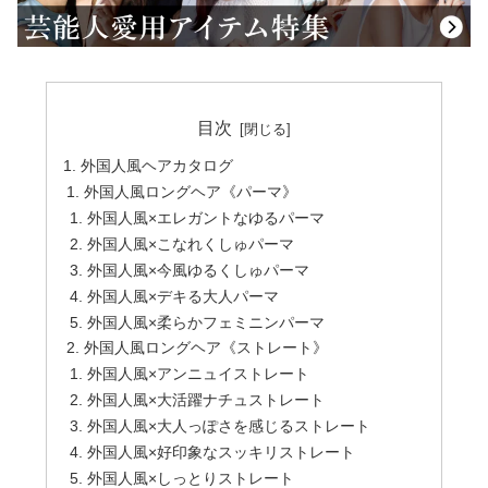
目次
外国人風ヘアカタログ
外国人風ロングヘア《パーマ》
外国人風×エレガントなゆるパーマ
外国人風×こなれくしゅパーマ
外国人風×今風ゆるくしゅパーマ
外国人風×デキる大人パーマ
外国人風×柔らかフェミニンパーマ
外国人風ロングヘア《ストレート》
外国人風×アンニュイストレート
外国人風×大活躍ナチュストレート
外国人風×大人っぽさを感じるストレート
外国人風×好印象なスッキリストレート
外国人風×しっとりストレート