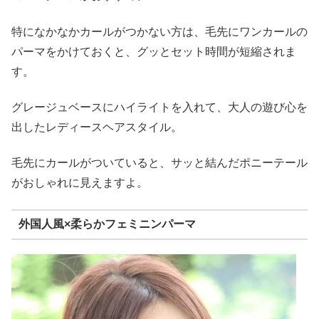
特になかなかカールがつかない方は、毛先にワンカールの
パーマをかけておくと、グッとセット時間が短縮されま
す。
グレージュベースにハイライトを入れて、大人の遊び心を
出したレディースヘアスタイル。
毛先にカールがついていると、サッと結んだポニーテール
がおしゃれに見えますよ。
外国人風×柔らかフェミニンパーマ