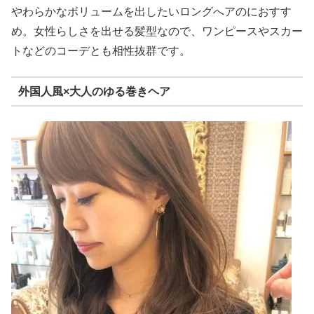
やわらかなボリュームを出したいロングへアのにおすす
め。女性らしさを出せる髪型なので、ワンピースやスカー
トなどのコーデとも相性抜群です。
外国人風×大人のゆる巻きヘア