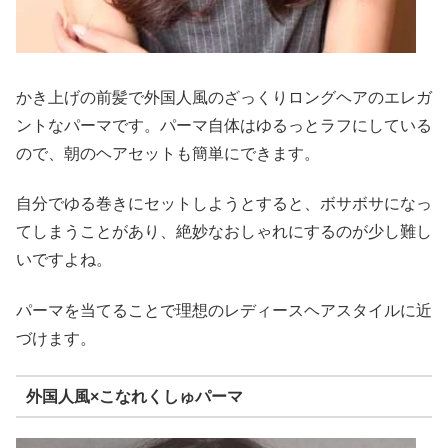
かき上げの前髪で外国人風のざっくりロングヘアのエレガ
ントなパーマです。パーマ自体はゆるっとラフにしている
ので、朝のヘアセットも簡単にできます。
自分でゆる巻きにセットしようとすると、ボサボサになっ
てしまうことがあり、絶妙なおしゃれにするのが少し難し
いですよね。
パーマを当てることで理想のレディースヘアスタイルに近
づけます。
外国人風×こなれくしゅパーマ