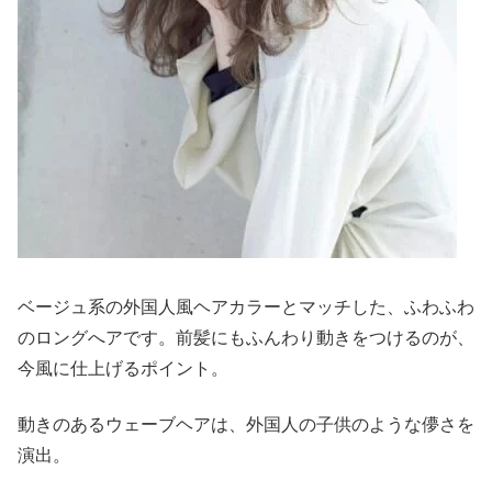
ベージュ系の外国人風ヘアカラーとマッチした、ふわふわ
のロングへアです。前髪にもふんわり動きをつけるのが、
今風に仕上げるポイント。
動きのあるウェーブヘアは、外国人の子供のような儚さを
演出。