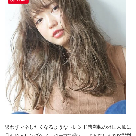
思わずマネしたくなるようなトレンド感満載の外国人風に
見せれるロングヘア。パーマで作り上げるおしゃれな髪型