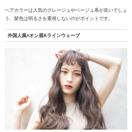
ヘアカラーは人気のグレージュやベージュ系が良いでしょ
う。髪色は明るさを重視しないのがポイントです。
外国人風×オン眉Aラインウェーブ