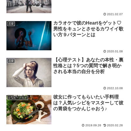
2021.02.07
カラオケで彼のHeartをゲット♡
恋愛
男性をキュンとさせるカワイイ歌
い方９パターンとは
2020.01.08
【心理テスト】あなたの本性・裏
恋愛
性格とは？5つの質問で解き明か
される本当の自分を分析
2022.10.08
彼女に作ってもらいたい手料理
レシピ・グルメ
は？人気レシピをマスターして彼
の胃袋をつかんじゃおう♪
2019.09.26
2020.02.28