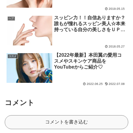
2019.05.15
スッピン力！！自信ありますか？
ヘア
誰もが憧れるスッピン美人☆本来
持っている自分の美しさをＵＰさ
せる方法♪
2018.05.27
【2022年最新】本田翼の愛用コ
コスメ
スメやスキンケア商品を
YouTubeからご紹介♡
2022.06.25
2022.07.08
コメント
コメントを書き込む