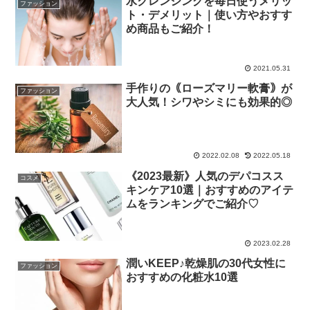
水クレンジングを毎日使うメリッ
ファッション
ト・デメリット｜使い方やおすす
め商品もご紹介！
2021.05.31
手作りの｟ローズマリー軟膏｠が
ファッション
大人気！シワやシミにも効果的◎
2022.02.08
2022.05.18
《2023最新》人気のデパコスス
コスメ
キンケア10選｜おすすめのアイテ
ムをランキングでご紹介♡
2023.02.28
潤いKEEP♪乾燥肌の30代女性に
ファッション
おすすめの化粧水10選