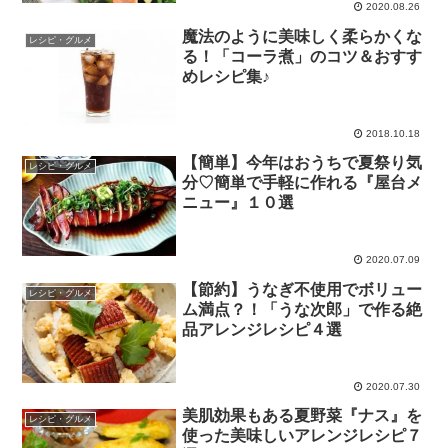
2020.08.26
魔法のように美味しく柔らかくな
レシピ・グルメ
る！「コーラ煮」のコツ＆おすす
めレシピ集♪
2018.10.18
【簡単】今年はおうちで夏祭り気
レシピ・グルメ
分♡簡単で手軽に作れる『屋台メ
ニュー』１０選
2020.07.09
【節約】うなぎ不使用でボリュー
レシピ・グルメ
ム満点？！「うな次郎」で作る絶
品アレンジレシピ４選
2020.07.30
美肌効果もある夏野菜『ナス』を
レシピ・グルメ
使った美味しいアレンジレシピ７