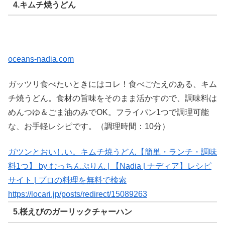
4.キムチ焼うどん
oceans-nadia.com
ガッツリ食べたいときにはコレ！食べごたえのある、キム
チ焼うどん。食材の旨味をそのまま活かすので、調味料は
めんつゆ＆ごま油のみでOK。フライパン1つで調理可能
な、お手軽レシピです。（調理時間：10分）
ガツンとおいしい。キムチ焼うどん【簡単・ランチ・調味
料1つ】 by むっちんぷりん | 【Nadia | ナディア】レシピ
サイト | プロの料理を無料で検索
https://locari.jp/posts/redirect/15089263
5.桜えびのガーリックチャーハン