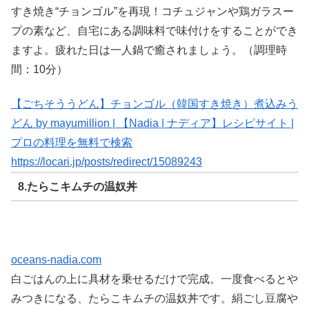
すき焼き“チョンゴル”を再現！コチュジャンや鶏ガラスー
プの素など、自宅にある調味料で味付けをすることができ
ますよ。疲れた日は一人鍋で癒されましょう。（調理時
間：10分）
【ごちそううどん】チョンゴル（韓国すき焼き）煮込みう
どん by mayumillion | 【Nadia | ナディア】レシピサイト |
プロの料理を無料で検索
https://locari.jp/posts/redirect/15089243
8.たらこキムチの温奴丼
oceans-nadia.com
白ごはんの上に具材を乗せるだけで完成。一度食べるとや
みつきになる、たらこキムチの温奴丼です。絹ごし豆腐や