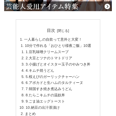
目次
一人暮らしの自炊って意外と大変！
10分で作れる「おひとり様夜ご飯」10選
1.豆乳味噌クリームスープ
2.大豆とツナのトマトドリア
3.小揚げとオイスター玉子のやみつき丼
4.キムチ焼うどん
5.桜えびのガーリックチャーハン
6.アボカドと生ハムのタルティーヌ
7.韓国すき焼き煮込みうどん
8.たらこキムチの温奴丼
9.ごま油エッグトースト
10.納豆の出汁茶漬け
まとめ