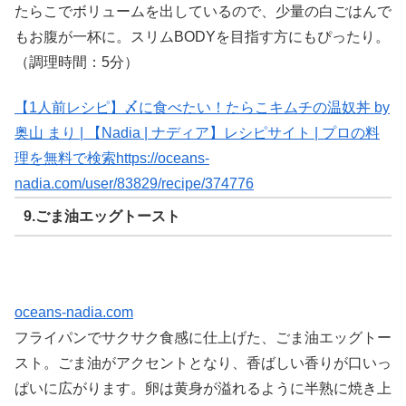
たらこでボリュームを出しているので、少量の白ごはんで
もお腹が一杯に。スリムBODYを目指す方にもぴったり。
（調理時間：5分）
【1人前レシピ】〆に食べたい！たらこキムチの温奴丼 by
奥山 まり | 【Nadia | ナディア】レシピサイト | プロの料
理を無料で検索
https://oceans-
nadia.com/user/83829/recipe/374776
9.ごま油エッグトースト
oceans-nadia.com
フライパンでサクサク食感に仕上げた、ごま油エッグトー
スト。ごま油がアクセントとなり、香ばしい香りが口いっ
ぱいに広がります。卵は黄身が溢れるように半熟に焼き上