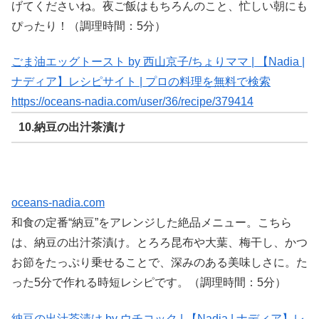
げてくださいね。夜ご飯はもちろんのこと、忙しい朝にも
ぴったり！（調理時間：5分）
ごま油エッグトースト by 西山京子/ちょりママ | 【Nadia |
ナディア】レシピサイト | プロの料理を無料で検索
https://oceans-nadia.com/user/36/recipe/379414
10.納豆の出汁茶漬け
oceans-nadia.com
和食の定番“納豆”をアレンジした絶品メニュー。こちら
は、納豆の出汁茶漬け。とろろ昆布や大葉、梅干し、かつ
お節をたっぷり乗せることで、深みのある美味しさに。た
った5分で作れる時短レシピです。（調理時間：5分）
納豆の出汁茶漬け by ウチコック | 【Nadia | ナディア】レ