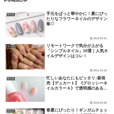
手元をぱっと華やかに！夏にぴっ
ネイル
たりなフラワーネイルのデザイン
集♡
2019.05.31
リモートワークで気分が上がる
ネイル
「シンプルネイル」10選｜人気ネ
イルデザインはコレ！
2021.04.23
忙しいあなたにもピッタリ♪新発
ネイル
売【デュカート】《グロッシーネ
イルカラーＡ》で透明感のあるナ
チュラルネイルを！
2019.06.30
春夏にぴったり！ギンガムチェッ
コスメ