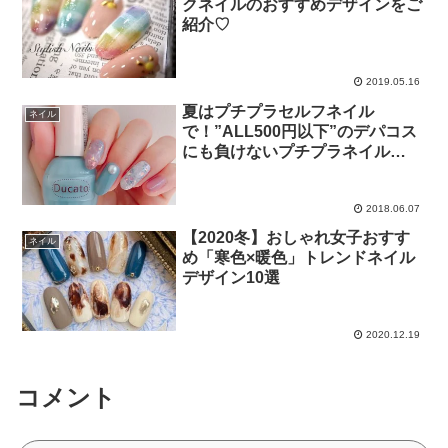
クネイルのおすすめデザインをご
紹介♡
2019.05.16
夏はプチプラセルフネイル
ネイル
で！”ALL500円以下”のデパコス
にも負けないプチプラネイル
BEST10
2018.06.07
【2020冬】おしゃれ女子おすす
ネイル
め「寒色×暖色」トレンドネイル
デザイン10選
2020.12.19
コメント