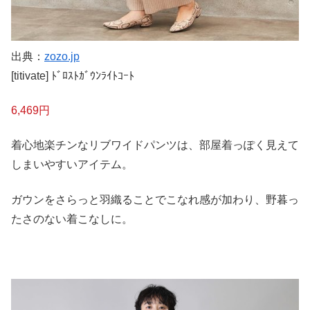
出典：
zozo.jp
[titivate] ﾄﾞﾛｽﾄｶﾞｳﾝﾗｲﾄｺｰﾄ
6,469円
着心地楽チンなリブワイドパンツは、部屋着っぽく見えて
しまいやすいアイテム。
ガウンをさらっと羽織ることでこなれ感が加わり、野暮っ
たさのない着こなしに。