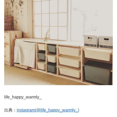
life_happy_warmly_
出典：
instagram(@life_happy_warmly_)