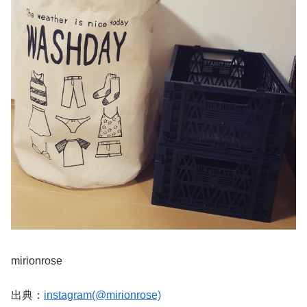
mirionrose
出典：
instagram(@mirionrose)