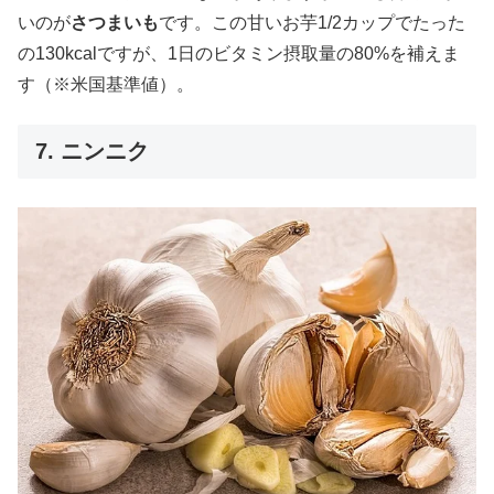
いのが
さつまいも
です。この甘いお芋1/2カップでたった
の130kcalですが、1日のビタミン摂取量の80%を補えま
す（※米国基準値）。
7. ニンニク