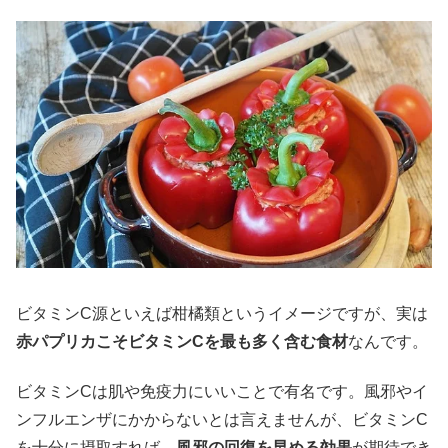
ビタミンC源といえば柑橘類というイメージですが、実は
赤パプリカこそビタミンCを最も多く含む食材
なんです。
ビタミンCは肌や免疫力にいいことで有名です。風邪やイ
ンフルエンザにかからないとは言えませんが、ビタミンC
を十分に摂取すれば、
風邪の回復を早める効果
が期待でき