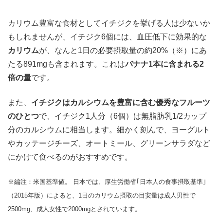
カリウム豊富な食材としてイチジクを挙げる人は少ないか
もしれませんが、イチジク6個には、血圧低下に効果的な
カリウム
が、なんと1日の必要摂取量の約20%（※）にあ
たる891mgも含まれます。これは
バナナ1本に含まれる2
倍の量
です。
また、
イチジクはカルシウムを豊富に含む優秀なフルーツ
のひとつ
で、イチジク1人分（6個）は無脂肪乳1/2カップ
分のカルシウムに相当します。細かく刻んで、ヨーグルト
やカッテージチーズ、オートミール、グリーンサラダなど
にかけて食べるのがおすすめです。
※編注：米国基準値。 日本では、厚生労働省｢日本人の食事摂取基準｣
（2015年版）によると、1日のカリウム摂取の目安量は成人男性で
2500mg、成人女性で2000mgとされています。