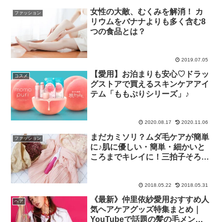
女性の大敵、むくみを解消！ カ
ファッション
リウムをバナナよりも多く含む8
つの食品とは？
2019.07.05
【愛用】お泊まりも安心♡ドラッ
コスメ
グストアで買えるスキンケアアイ
テム「ももぷりシリーズ」♪
2020.08.17
2020.11.06
まだカミソリ？ムダ毛ケアが簡単
ファッション
に♪肌に優しい・簡単・細かいと
ころまでキレイに！三拍子そろっ
た優秀アイテムが新登場♡
2018.05.22
2018.05.31
《最新》仲里依紗愛用おすすめ人
ヘア
気ヘアケアグッズ特集まとめ｜
YouTubeで話題の髪の毛メンテ