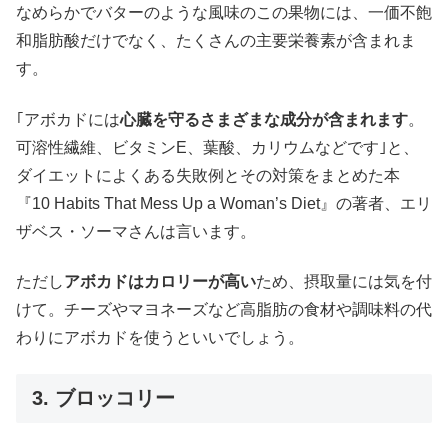
なめらかでバターのような風味のこの果物には、一価不飽
和脂肪酸だけでなく、たくさんの主要栄養素が含まれま
す。
｢アボカドには
心臓を守るさまざまな成分が含まれます
。
可溶性繊維、ビタミンE、葉酸、カリウムなどです｣と、
ダイエットによくある失敗例とその対策をまとめた本
『10 Habits That Mess Up a Woman’s Diet』の著者、エリ
ザベス・ソーマさんは言います。
ただし
アボカドはカロリーが高い
ため、摂取量には気を付
けて。チーズやマヨネーズなど高脂肪の食材や調味料の代
わりにアボカドを使うといいでしょう。
3. ブロッコリー