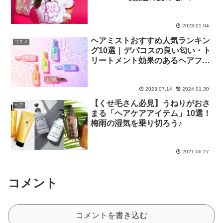
ナンス事情やツヤのある美髪ヘア
をキープするコツや裏技・美容ギ
アを一挙公開
2023.01.04
ヘアミストおすすめ人気ランキン
コスメ
グ10選｜デパコスの良い匂い・ト
リートメント効果のあるヘアフレ
グランスなどご紹介
2023.07.14
2024.01.30
【くせ毛さん必見】うねりがおさ
ヘア
まる「ヘアケアアイテム」10選！
梅雨の湿気を乗り切ろう♪
2021.06.27
コメント
コメントを書き込む