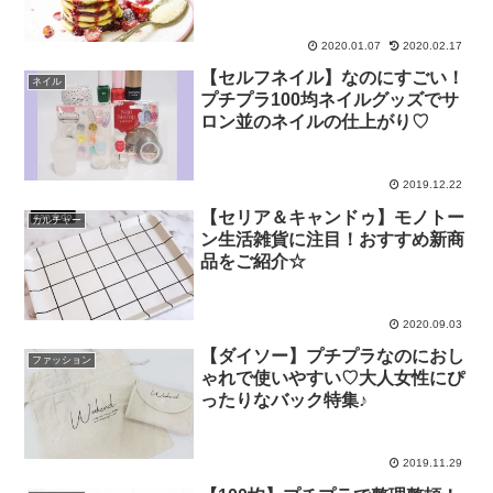
2020.01.07
2020.02.17
【セルフネイル】なのにすごい！
ネイル
プチプラ100均ネイルグッズでサ
ロン並のネイルの仕上がり♡
2019.12.22
【セリア＆キャンドゥ】モノトー
カルチャー
ン生活雑貨に注目！おすすめ新商
品をご紹介☆
2020.09.03
【ダイソー】プチプラなのにおし
ファッション
ゃれで使いやすい♡大人女性にぴ
ったりなバック特集♪
2019.11.29