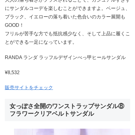
にサンダルコーデを楽しむことができますよ。ベージュ、
ブラック、イエローの落ち着いた色合いのカラー展開も
GOOD！
フリルが苦手な方でも抵抗感少なく、そして上品に履くこ
とができる一足になっています。
RANDA ランダ ラッフルデザインべっ甲ヒールサンダル
¥8,532
販売サイトをチェック
女っぽさ全開のワンストラップサンダル⑧
フラワークリアベルトサンダル