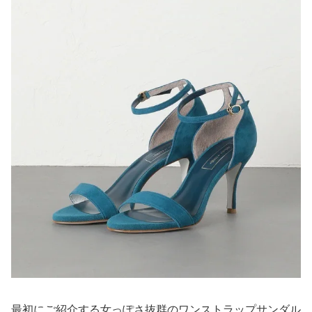
最初にご紹介する女っぽさ抜群のワンストラップサンダル