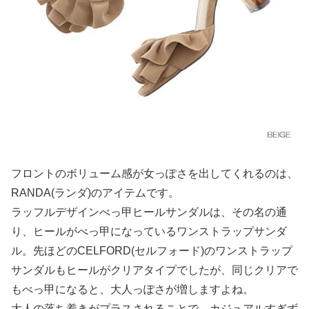
フロントのボリューム感が女っぽさを出してくれるのは、
RANDA(ランダ)のアイテムです。
ラッフルデザインべっ甲ヒールサンダルは、その名の通
り、ヒールがべっ甲になっているワンストラップサンダ
ル。先ほどのCELFORD(セルフォード)のワンストラップ
サンダルもヒールがクリアタイプでしたが、同じクリアで
もべっ甲になると、大人っぽさが増しますよね。
大人の落ち着きがプラスされることで、カジュアルすぎず