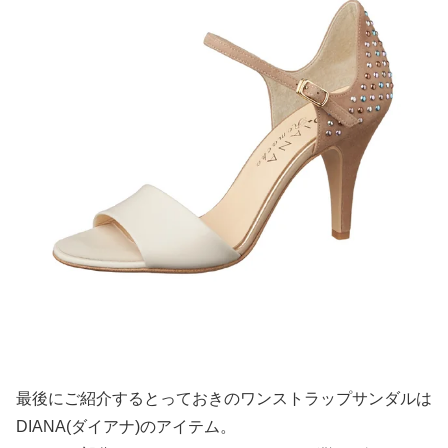
最後にご紹介するとっておきのワンストラップサンダルは
DIANA(ダイアナ)のアイテム。