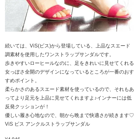
続いては、ViS(ビス)から登場している、上品なスエード
調素材を使用したワンストラップサンダルです。
歩きやすいローヒールなのに、足をきれいに見せてくれる
女っぽさ全開のデザインになっているところが一番のおす
すめポイント。
柔らかさのあるスエード素材を使っているので、それもあ
ってより足元を上品に見せてくれますよ♪インナーには低
反発クッションが！
優しい履き心地なので、朝から晩まで快適さが続きます♡
ViS ビス アンクルストラップサンダル