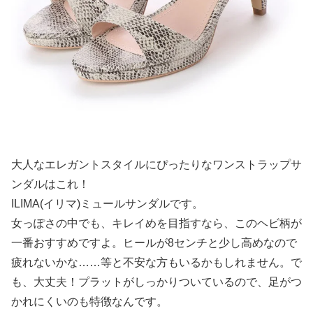
大人なエレガントスタイルにぴったりなワンストラップサ
ンダルはこれ！
ILIMA(イリマ)ミュールサンダルです。
女っぽさの中でも、キレイめを目指すなら、このヘビ柄が
一番おすすめですよ。ヒールが8センチと少し高めなので
疲れないかな……等と不安な方もいるかもしれません。で
も、大丈夫！プラットがしっかりついているので、足がつ
かれにくいのも特徴なんです。