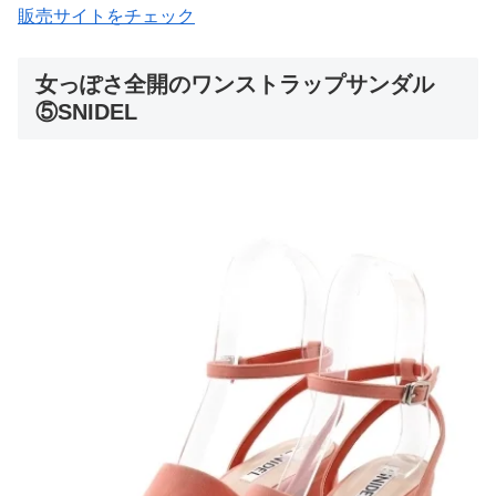
販売サイトをチェック
女っぽさ全開のワンストラップサンダル
⑤SNIDEL