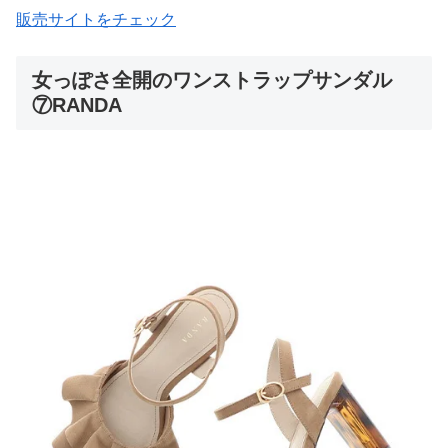
販売サイトをチェック
女っぽさ全開のワンストラップサンダル
⑦RANDA