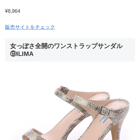
¥8,964
販売サイトをチェック
女っぽさ全開のワンストラップサンダル
⑨ILIMA