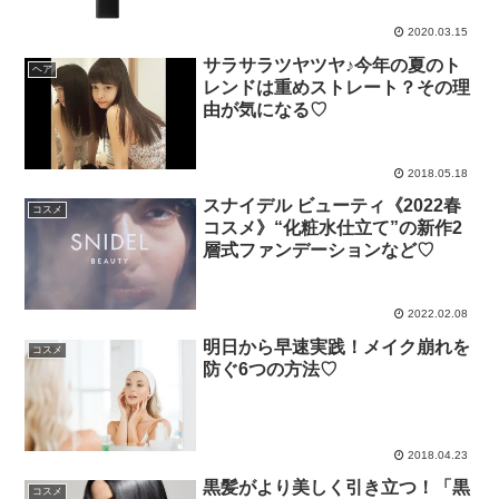
2020.03.15
サラサラツヤツヤ♪今年の夏のト
ヘア
レンドは重めストレート？その理
由が気になる♡
2018.05.18
スナイデル ビューティ《2022春
コスメ
コスメ》“化粧水仕立て”の新作2
層式ファンデーションなど♡
2022.02.08
明日から早速実践！メイク崩れを
コスメ
防ぐ6つの方法♡
2018.04.23
黒髪がより美しく引き立つ！「黒
コスメ