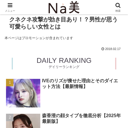
メニュー
検索
クネクネ攻撃が効き目あり！？男性が思う
可愛らしい女性とは
本ページはプロモーションが含まれています
2018.02.17
DAILY RANKING
デイリーランキング
IVEのリズが痩せた理由とそのダイエ
ット方法【最新情報】
森香澄の顔タイプを徹底分析【2025年
最新版】