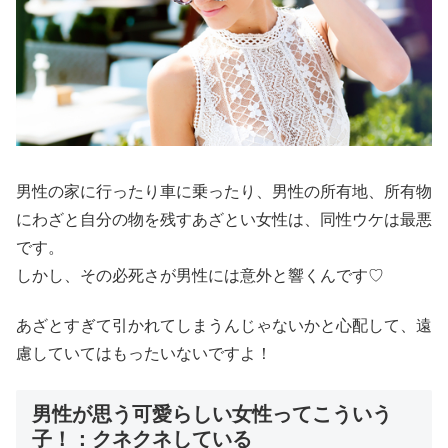
男性の家に行ったり車に乗ったり、男性の所有地、所有物
にわざと自分の物を残すあざとい女性は、同性ウケは最悪
です。
しかし、その必死さが男性には意外と響くんです♡
あざとすぎて引かれてしまうんじゃないかと心配して、遠
慮していてはもったいないですよ！
男性が思う可愛らしい女性ってこういう
子！：クネクネしている