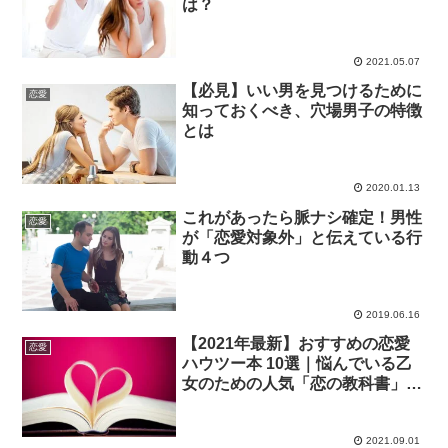
は？
2021.05.07
【必見】いい男を見つけるために
恋愛
知っておくべき、穴場男子の特徴
とは
2020.01.13
これがあったら脈ナシ確定！男性
恋愛
が「恋愛対象外」と伝えている行
動４つ
2019.06.16
【2021年最新】おすすめの恋愛
恋愛
ハウツー本 10選｜悩んでいる乙
女のための人気「恋の教科書」と
は
2021.09.01