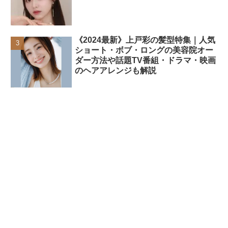
《2024最新》上戸彩の髪型特集｜人気
ショート・ボブ・ロングの美容院オー
ダー方法や話題TV番組・ドラマ・映画
のヘアアレンジも解説