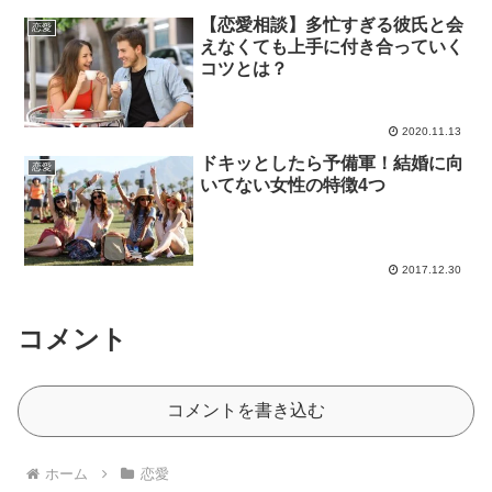
【恋愛相談】多忙すぎる彼氏と会
恋愛
えなくても上手に付き合っていく
コツとは？
2020.11.13
ドキッとしたら予備軍！結婚に向
恋愛
いてない女性の特徴4つ
2017.12.30
コメント
コメントを書き込む
ホーム
恋愛