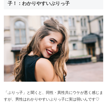
子！：わかりやすいぶりっ子
「ぶりっ子」と聞くと、同性・異性共にウケが悪く感じま
すが、男性はわかりやすいぶりっ子に実は弱いんです♡