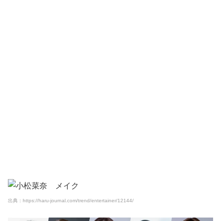
出典：https://haru-journal.com/trend/entertainer/12144/