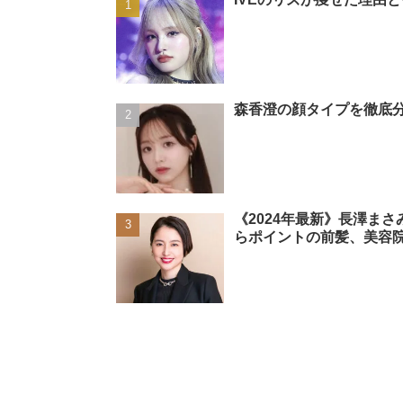
森香澄の顔タイプを徹底分
《2024年最新》長澤ま
らポイントの前髪、美容