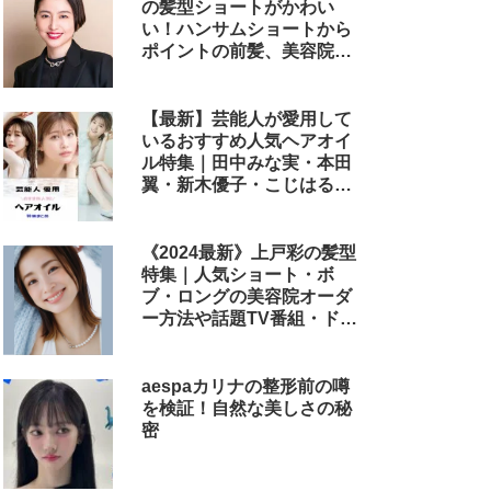
の髪型ショートがかわい
い！ハンサムショートから
ポイントの前髪、美容院で
のオーダー方法まで
【最新】芸能人が愛用して
いるおすすめ人気ヘアオイ
ル特集｜田中みな実・本田
翼・新木優子・こじはる・
めるる・西野七瀬らが毎日
使用しているヘアケアアイ
テムまとめ
《2024最新》上戸彩の髪型
特集｜人気ショート・ボ
ブ・ロングの美容院オーダ
ー方法や話題TV番組・ドラ
マ・映画のヘアアレンジも
解説
aespaカリナの整形前の噂
を検証！自然な美しさの秘
密