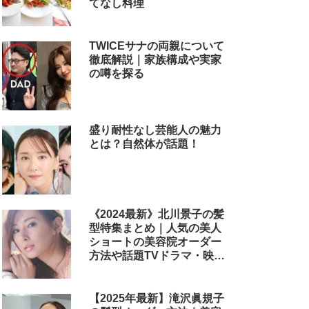
てなし料理
TWICEサナの両親について
徹底解説｜家族構成や実家
の噂を探る
盛り耐性なし芸能人の魅力
とは？自然体が話題！
《2024最新》北川景子の髪
型特集まとめ｜人気の美人
ショートの美容院オーダー
方法や話題TVドラマ・映画
のヘアアレンジも解説
【2025年最新】滝沢眞規子