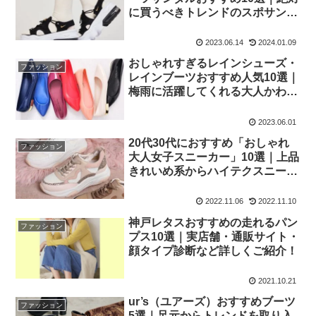
に買うべきトレンドのスポサンと
は？！歩きやすさ重視やおしゃれ
人気ブランドなど紹介
2023.06.14
2024.01.09
おしゃれすぎるレインシューズ・
ファッション
レインブーツおすすめ人気10選｜
梅雨に活躍してくれる大人かわい
い雨靴・晴雨兼用アイテムを紹介
2023.06.01
20代30代におすすめ「おしゃれ
ファッション
大人女子スニーカー」10選｜上品
きれいめ系からハイテクスニーカ
ーまで大人可愛い運動靴を厳選
2022.11.06
2022.11.10
神戸レタスおすすめの走れるパン
ファッション
プス10選｜実店舗・通販サイト・
顔タイプ診断など詳しくご紹介！
2021.10.21
ur’s（ユアーズ）おすすめブーツ
ファッション
5選｜足元からトレンドを取り入