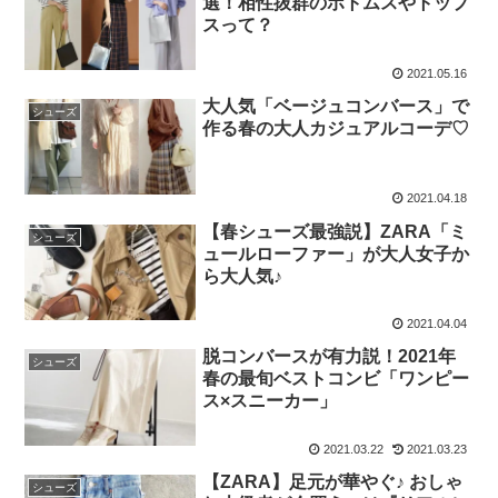
選！相性抜群のボトムスやトップ
スって？
2021.05.16
大人気「ベージュコンバース」で
シューズ
作る春の大人カジュアルコーデ♡
2021.04.18
【春シューズ最強説】ZARA「ミ
シューズ
ュールローファー」が大人女子か
ら大人気♪
2021.04.04
脱コンバースが有力説！2021年
シューズ
春の最旬ベストコンビ「ワンピー
ス×スニーカー」
2021.03.22
2021.03.23
【ZARA】足元が華やぐ♪ おしゃ
シューズ