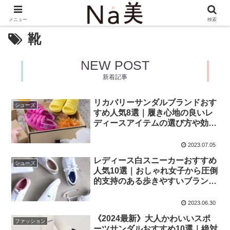
メニュー
検索
靴
NEW POST
新着記事
リカバリーサンダルブランドおす
シューズ
すめ人気8選｜履き心地の良いレ
ディースアイテムの選び方や効果
もご紹介
2023.07.05
レディース白スニーカーおすすめ
シューズ
人気10選｜おしゃれ女子から圧倒
的支持のある歩きやすいブランド
靴アイテムを厳選
2023.06.30
《2024最新》大人かわいいスポ
ファッション
ーツサンダルおすすめ10選｜絶対