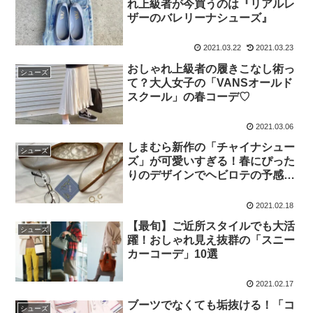
れ上級者が今買うのは『リアルレ
ザーのバレリーナシューズ』
2021.03.22
2021.03.23
おしゃれ上級者の履きこなし術っ
シューズ
て？大人女子の「VANSオールド
スクール」の春コーデ♡
2021.03.06
しまむら新作の「チャイナシュー
シューズ
ズ」が可愛いすぎる！春にぴった
りのデザインでヘビロテの予感…
2021.02.18
【最旬】ご近所スタイルでも大活
シューズ
躍！おしゃれ見え抜群の「スニー
カーコーデ」10選
2021.02.17
ブーツでなくても垢抜ける！「コ
シューズ