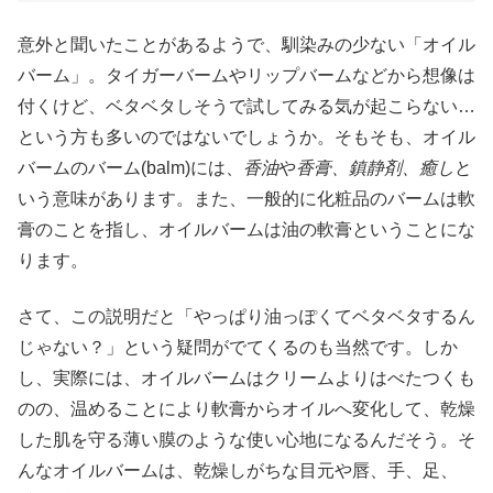
意外と聞いたことがあるようで、馴染みの少ない「オイル
バーム」。タイガーバームやリップバームなどから想像は
付くけど、ベタベタしそうで試してみる気が起こらない…
という方も多いのではないでしょうか。そもそも、オイル
バームのバーム(balm)には、
香油
や
香膏、鎮静剤、癒し
と
いう意味があります。また、一般的に化粧品のバームは軟
膏のことを指し、オイルバームは油の軟膏ということにな
ります。
さて、この説明だと「やっぱり油っぽくてベタベタするん
じゃない？」という疑問がでてくるのも当然です。しか
し、実際には、オイルバームはクリームよりはべたつくも
のの、温めることにより軟膏からオイルへ変化して、乾燥
した肌を守る薄い膜のような使い心地になるんだそう。そ
んなオイルバームは、乾燥しがちな目元や唇、手、足、